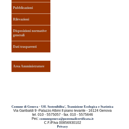
Pubblicazioni
Rilevazioni
Disposizioni normative
generali
Dati trasparenti
Area Amministratore
-
Comune di Genova
Uff. Sostenibilita', Transizione Ecologica e Statistica
Via Garibaldi 9 -Palazzo Albini II piano levante - 16124 Genova
tel. 010 - 5575057 - fax. 010 - 5575646
Pec:
comunegenova@postemailcertificata.it
C.F./P.Iva 00856930102
Privacy