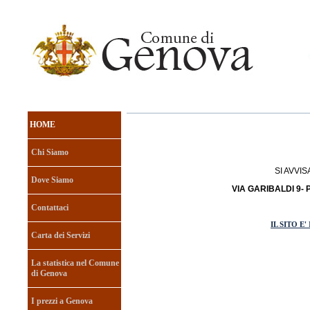
HOME
Chi Siamo
SI AVVIS
Dove Siamo
VIA GARIBALDI 9- 
Contattaci
IL SITO 
Carta dei Servizi
La statistica nel Comune
di Genova
I prezzi a Genova