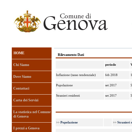
HOME
Rilevamento Dati
Chi Siamo
periodo
Inflazione (tasso tendenziale)
feb 2018
Dove Siamo
Popolazione
set 2017
Contattaci
Stranieri residenti
set 2017
Carta dei Servizi
La statistica nel Comune
di Genova
>>
Popolazione
>>
Stranieri 
I prezzi a Genova