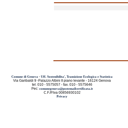
-
Comune di Genova
Uff. Sostenibilita', Transizione Ecologica e Statistica
Via Garibaldi 9 -Palazzo Albini II piano levante - 16124 Genova
tel. 010 - 5575057 - fax. 010 - 5575646
Pec:
comunegenova@postemailcertificata.it
C.F./P.Iva 00856930102
Privacy