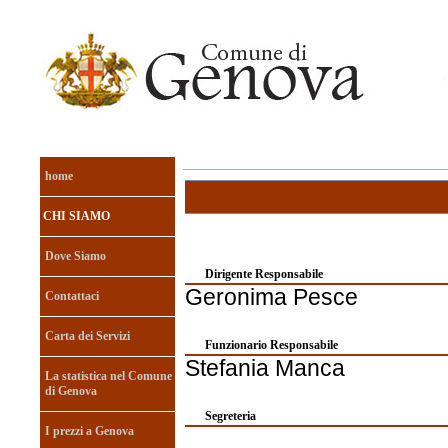
home
CHI SIAMO
Dove Siamo
Dirigente Responsabile
Geronima Pesce
Contattaci
Carta dei Servizi
Funzionario Responsabile
Stefania Manca
La statistica nel Comune
di Genova
Segreteria
I prezzi a Genova