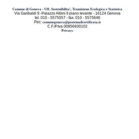
-
Comune di Genova
Uff. Sostenibilita', Transizione Ecologica e Statistica
Via Garibaldi 9 -Palazzo Albini II piano levante - 16124 Genova
tel. 010 - 5575057 - fax. 010 - 5575646
Pec:
comunegenova@postemailcertificata.it
C.F./P.Iva 00856930102
Privacy