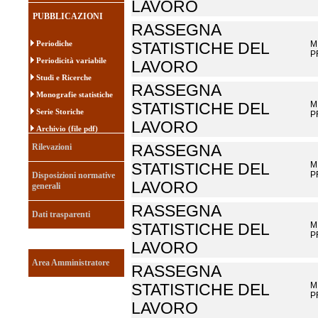
LAVORO
PUBBLICAZIONI
RASSEGNA
Periodiche
M
STATISTICHE DEL
P
Periodicità variabile
LAVORO
Studi e Ricerche
RASSEGNA
Monografie statistiche
M
STATISTICHE DEL
Serie Storiche
P
LAVORO
Archivio (file pdf)
Rilevazioni
RASSEGNA
M
STATISTICHE DEL
P
Disposizioni normative
LAVORO
generali
RASSEGNA
Dati trasparenti
M
STATISTICHE DEL
P
LAVORO
Area Amministratore
RASSEGNA
M
STATISTICHE DEL
P
LAVORO