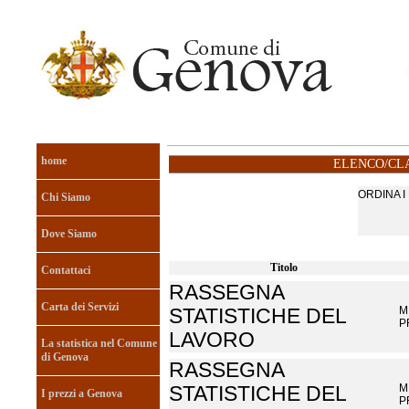
home
ELENCO/CLA
ORDINA 
Chi Siamo
Dove Siamo
Titolo
Contattaci
RASSEGNA
Carta dei Servizi
M
STATISTICHE DEL
P
LAVORO
La statistica nel Comune
di Genova
RASSEGNA
M
STATISTICHE DEL
I prezzi a Genova
P