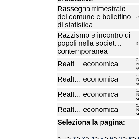
Rassegna trimestrale
del comune e bollettino
C
di statistica
Razzismo e incontro di
popoli nella societ…
R
contemporanea
C
Realt… economica
I
A
C
Realt… economica
I
A
C
Realt… economica
I
A
C
Realt… economica
I
A
Seleziona la pagina:
>
>
>
>
>
>
>
>
>
1
2
3
4
5
6
7
8