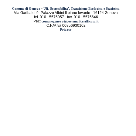
-
Comune di Genova
Uff. Sostenibilita', Transizione Ecologica e Statistica
Via Garibaldi 9 -Palazzo Albini II piano levante - 16124 Genova
tel. 010 - 5575057 - fax. 010 - 5575646
Pec:
comunegenova@postemailcertificata.it
C.F./P.Iva 00856930102
Privacy