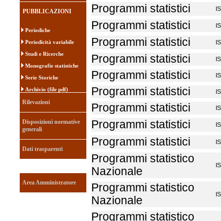
Programmi statistici
I
PUBBLICAZIONI
Programmi statistici
I
Periodiche
Programmi statistici
Periodicità variabile
I
Studi e Ricerche
Programmi statistici
I
Monografie statistiche
Programmi statistici
I
Serie Storiche
Programmi statistici
Archivio (file pdf)
I
Rilevazioni
Programmi statistici
I
Disposizioni normative
Programmi statistici
I
generali
Programmi statistici
I
Dati trasparenti
Programmi statistico
I
Nazionale
Area Amministratore
Programmi statistico
I
Nazionale
Programmi statistico