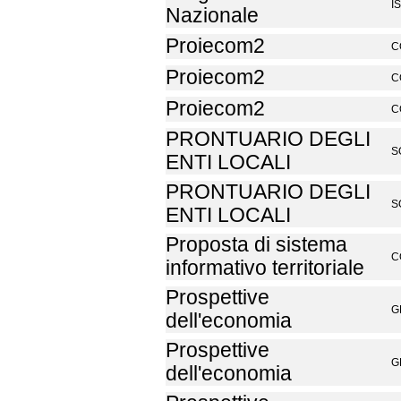
I
Nazionale
Proiecom2
C
Proiecom2
C
Proiecom2
C
PRONTUARIO DEGLI
S
ENTI LOCALI
PRONTUARIO DEGLI
S
ENTI LOCALI
Proposta di sistema
C
informativo territoriale
Prospettive
G
dell'economia
Prospettive
G
dell'economia