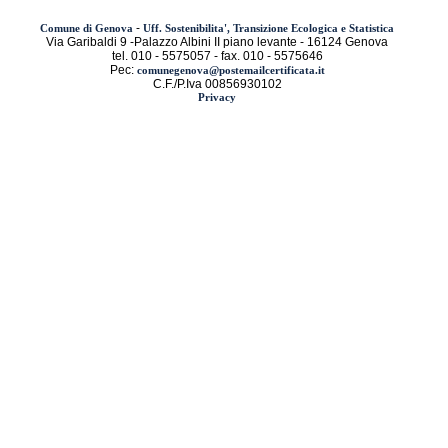
-
Comune di Genova
Uff. Sostenibilita', Transizione Ecologica e Statistica
Via Garibaldi 9 -Palazzo Albini II piano levante - 16124 Genova
tel. 010 - 5575057 - fax. 010 - 5575646
Pec:
comunegenova@postemailcertificata.it
C.F./P.Iva 00856930102
Privacy