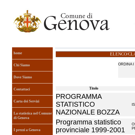
home
ELENCO/CLA
ORDINA 
Chi Siamo
Dove Siamo
Titolo
Contattaci
PROGRAMMA
Carta dei Servizi
STATISTICO
I
NAZIONALE BOZZA
La statistica nel Comune
di Genova
Programma statistico
O
provinciale 1999-2001
P
I prezzi a Genova