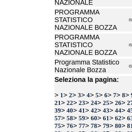
NAZIONALE
PROGRAMMA
STATISTICO
I
NAZIONALE BOZZA
PROGRAMMA
STATISTICO
I
NAZIONALE BOZZA
Programma Statistico
I
Nazionale Bozza
Seleziona la pagina:
>
>
>
>
>
>
>
>
>
1
2
3
4
5
6
7
8
>
>
>
>
>
>
21
22
23
24
25
26
2
>
>
>
>
>
>
39
40
41
42
43
44
4
>
>
>
>
>
>
57
58
59
60
61
62
6
>
>
>
>
>
>
75
76
77
78
79
80
8