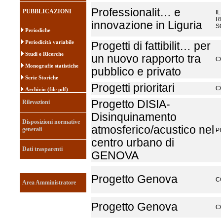
Professionalit… e
PUBBLICAZIONI
I
R
innovazione in Liguria
S
Periodiche
Periodicità variabile
Progetti di fattibilit… per
Studi e Ricerche
un nuovo rapporto tra
C
Monografie statistiche
pubblico e privato
Serie Storiche
Progetti prioritari
C
Archivio (file pdf)
Progetto DISIA-
Rilevazioni
Disinquinamento
Disposizioni normative
atmosferico/acustico nel
generali
P
centro urbano di
Dati trasparenti
GENOVA
Progetto Genova
C
Area Amministratore
Progetto Genova
C