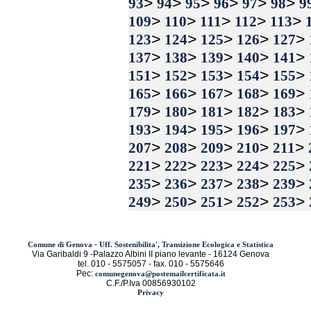
>
>
>
>
>
>
93
94
95
96
97
98
9
>
>
>
>
>
109
110
111
112
113
>
>
>
>
>
123
124
125
126
127
>
>
>
>
>
137
138
139
140
141
>
>
>
>
>
151
152
153
154
155
>
>
>
>
>
165
166
167
168
169
>
>
>
>
>
179
180
181
182
183
>
>
>
>
>
193
194
195
196
197
>
>
>
>
>
207
208
209
210
211
>
>
>
>
>
221
222
223
224
225
>
>
>
>
>
235
236
237
238
239
>
>
>
>
>
249
250
251
252
253
-
Comune di Genova
Uff. Sostenibilita', Transizione Ecologica e Statistica
Via Garibaldi 9 -Palazzo Albini II piano levante - 16124 Genova
tel. 010 - 5575057 - fax. 010 - 5575646
Pec:
comunegenova@postemailcertificata.it
C.F./P.Iva 00856930102
Privacy