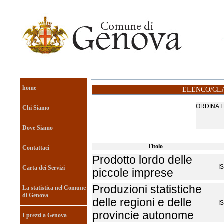
home
ELENCO/CLA
ORDINA 
Chi Siamo
Dove Siamo
Titolo
Contattaci
Prodotto lordo delle
I
Carta dei Servizi
piccole imprese
Produzioni statistiche
La statistica nel Comune
di Genova
delle regioni e delle
I
provincie autonome
I prezzi a Genova