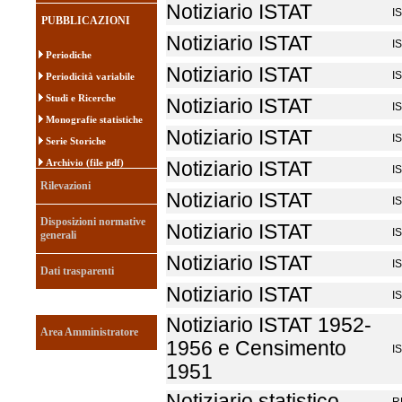
Notiziario ISTAT
I
PUBBLICAZIONI
Notiziario ISTAT
I
Periodiche
Notiziario ISTAT
I
Periodicità variabile
Studi e Ricerche
Notiziario ISTAT
I
Monografie statistiche
Notiziario ISTAT
I
Serie Storiche
Archivio (file pdf)
Notiziario ISTAT
I
Rilevazioni
Notiziario ISTAT
I
Disposizioni normative
Notiziario ISTAT
I
generali
Notiziario ISTAT
I
Dati trasparenti
Notiziario ISTAT
I
Notiziario ISTAT 1952-
Area Amministratore
1956 e Censimento
I
1951
Notiziario statistico