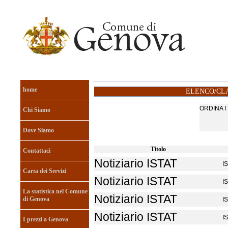
home
ELENCO/CLA
ORDINA 
Chi Siamo
Dove Siamo
Titolo
Contattaci
Notiziario ISTAT
I
Carta dei Servizi
Notiziario ISTAT
I
La statistica nel Comune
Notiziario ISTAT
di Genova
I
Notiziario ISTAT
I
I prezzi a Genova