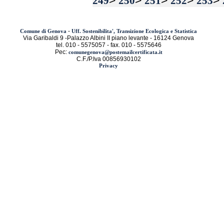
>
>
>
>
>
249
250
251
252
253
-
Comune di Genova
Uff. Sostenibilita', Transizione Ecologica e Statistica
Via Garibaldi 9 -Palazzo Albini II piano levante - 16124 Genova
tel. 010 - 5575057 - fax. 010 - 5575646
Pec:
comunegenova@postemailcertificata.it
C.F./P.Iva 00856930102
Privacy