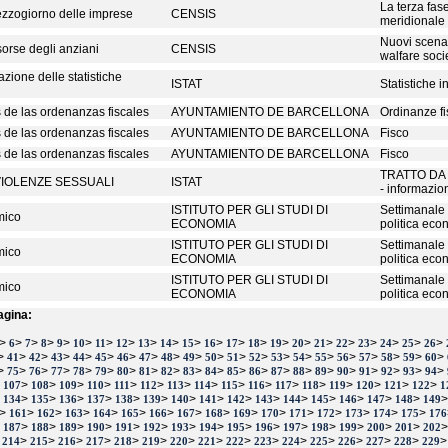
La terza fas
Mezzogiorno delle imprese
CENSIS
meridionale
Nuovi scena
isorse degli anziani
CENSIS
walfare soci
vazione delle statistiche
ISTAT
Statistiche i
 de las ordenanzas fiscales
AYUNTAMIENTO DE BARCELLONA
Ordinanze fi
 de las ordenanzas fiscales
AYUNTAMIENTO DE BARCELLONA
Fisco
 de las ordenanzas fiscales
AYUNTAMIENTO DE BARCELLONA
Fisco
TRATTO DA
VIOLENZE SESSUALI
ISTAT
- informazio
ISTITUTO PER GLI STUDI DI
Settimanale 
mico
ECONOMIA
politica eco
ISTITUTO PER GLI STUDI DI
Settimanale 
mico
ECONOMIA
politica eco
ISTITUTO PER GLI STUDI DI
Settimanale 
mico
ECONOMIA
politica eco
agina:
>
>
>
>
>
>
>
>
>
>
>
>
>
>
>
>
>
>
>
>
>
>
6
7
8
9
10
11
12
13
14
15
16
17
18
19
20
21
22
23
24
25
26
>
>
>
>
>
>
>
>
>
>
>
>
>
>
>
>
>
>
>
>
>
41
42
43
44
45
46
47
48
49
50
51
52
53
54
55
56
57
58
59
60
>
>
>
>
>
>
>
>
>
>
>
>
>
>
>
>
>
>
>
>
>
75
76
77
78
79
80
81
82
83
84
85
86
87
88
89
90
91
92
93
94
>
>
>
>
>
>
>
>
>
>
>
>
>
>
>
>
>
107
108
109
110
111
112
113
114
115
116
117
118
119
120
121
122
1
>
>
>
>
>
>
>
>
>
>
>
>
>
>
>
>
134
135
136
137
138
139
140
141
142
143
144
145
146
147
148
149
>
>
>
>
>
>
>
>
>
>
>
>
>
>
>
>
161
162
163
164
165
166
167
168
169
170
171
172
173
174
175
176
>
>
>
>
>
>
>
>
>
>
>
>
>
>
>
>
187
188
189
190
191
192
193
194
195
196
197
198
199
200
201
202
>
>
>
>
>
>
>
>
>
>
>
>
>
>
>
>
214
215
216
217
218
219
220
221
222
223
224
225
226
227
228
229