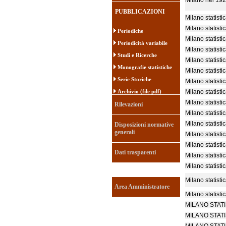
Milano nel 19
PUBBLICAZIONI
Milano statisti
Milano statisti
Periodiche
Milano statisti
Periodicità variabile
Milano statisti
Studi e Ricerche
Milano statisti
Monografie statistiche
Milano statisti
Serie Storiche
Milano statisti
Archivio (file pdf)
Milano statisti
Milano statisti
Rilevazioni
Milano statisti
Milano statisti
Disposizioni normative
generali
Milano statisti
Milano statisti
Dati trasparenti
Milano statisti
Milano statisti
Milano statisti
Area Amministratore
Milano statisti
MILANO STAT
MILANO STAT