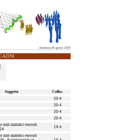
domenica 09 agosto 2026
CAZINI
Soggetto
Colloc.
20-4
20-4
20-4
20-4
 dati statistici mensili
19-4
924
 dati statistici mensili