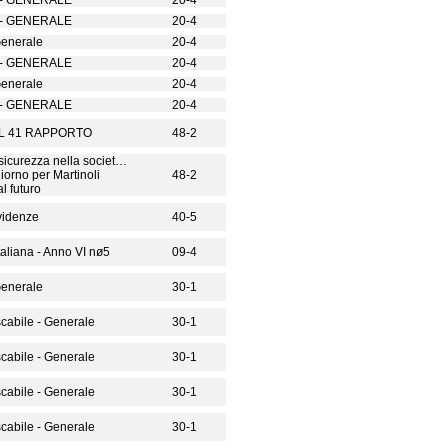
- GENERALE
20-4
- GENERALE
20-4
Generale
20-4
- GENERALE
20-4
Generale
20-4
- GENERALE
20-4
EL 41 RAPPORTO
48-2
nsicurezza nella societ…
giorno per Martinoli
48-2
l futuro
videnze
40-5
aliana - Anno VI nø5
09-4
Generale
30-1
cabile - Generale
30-1
cabile - Generale
30-1
cabile - Generale
30-1
cabile - Generale
30-1