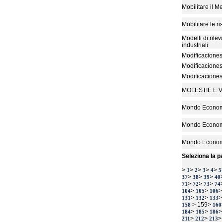
Mobilitare il 
Mobilitare le r
Modelli di rile
industriali
Modificaciones
Modificaciones
Modificaciones
MOLESTIE E 
Mondo Econo
Mondo Econo
Mondo Econo
Seleziona la p
>
>
>
>
>
1
2
3
4
5
>
>
>
37
38
39
40
>
>
>
71
72
73
74
>
>
104
105
106
>
>
131
132
133
> 159>
158
160
>
>
184
185
186
>
>
211
212
213