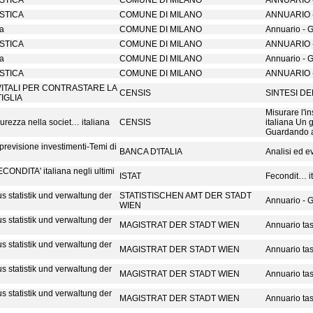
ISTICA
COMUNE DI MILANO
ANNUARIO 
ISTICA
COMUNE DI MILANO
ANNUARIO 
ca
COMUNE DI MILANO
Annuario - 
ISTICA
COMUNE DI MILANO
ANNUARIO 
ca
COMUNE DI MILANO
Annuario - 
ISTICA
COMUNE DI MILANO
ANNUARIO 
ITALI PER CONTRASTARE LA
CENSIS
SINTESI D
IGLIA
Misurare l'i
curezza nella societ… italiana
CENSIS
italiana Un 
Guardando a
previsione investimenti-Temi di
BANCA D'ITALIA
Analisi ed e
ECONDITA' italiana negli ultimi
ISTAT
Fecondit… it
s statistik und verwaltung der
STATISTISCHEN AMT DER STADT
Annuario - 
WIEN
s statistik und verwaltung der
MAGISTRAT DER STADT WIEN
Annuario tas
s statistik und verwaltung der
MAGISTRAT DER STADT WIEN
Annuario tas
s statistik und verwaltung der
MAGISTRAT DER STADT WIEN
Annuario tas
s statistik und verwaltung der
MAGISTRAT DER STADT WIEN
Annuario tas