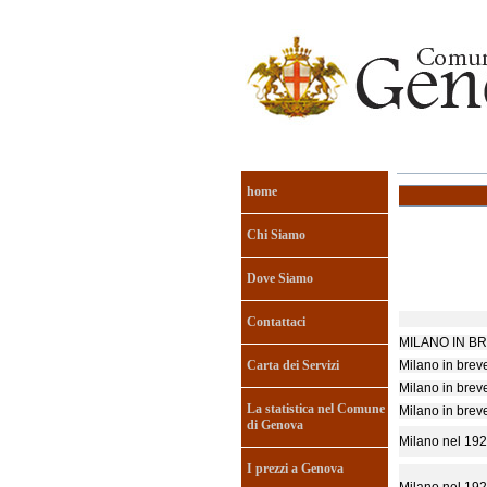
home
Chi Siamo
Dove Siamo
Contattaci
MILANO IN B
Carta dei Servizi
Milano in brev
Milano in brev
La statistica nel Comune
Milano in brev
di Genova
Milano nel 19
I prezzi a Genova