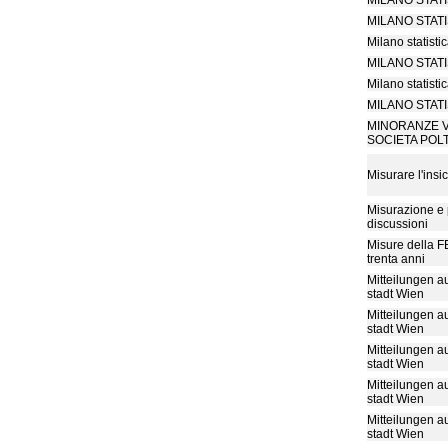
MILANO STAT
MILANO STAT
Milano statisti
MILANO STAT
Milano statisti
MILANO STAT
MINORANZE V
SOCIETA POLT
Misurare l'insi
Misurazione e 
discussioni
Misure della F
trenta anni
Mitteilungen au
stadt Wien
Mitteilungen au
stadt Wien
Mitteilungen au
stadt Wien
Mitteilungen au
stadt Wien
Mitteilungen au
stadt Wien