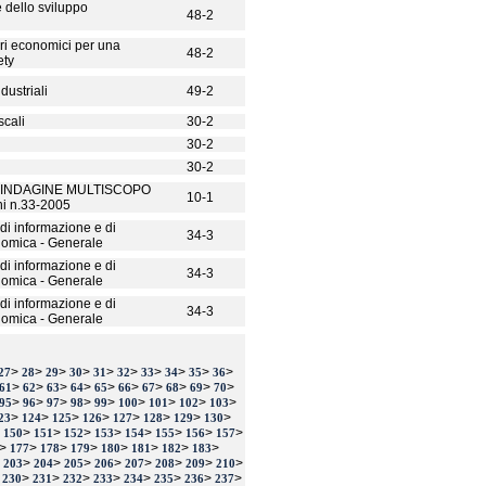
e dello sviluppo
48-2
ri economici per una
48-2
ety
ndustriali
49-2
scali
30-2
30-2
30-2
 INDAGINE MULTISCOPO
10-1
ni n.33-2005
di informazione e di
34-3
nomica - Generale
di informazione e di
34-3
nomica - Generale
di informazione e di
34-3
nomica - Generale
>
>
>
>
>
>
>
>
>
>
27
28
29
30
31
32
33
34
35
36
>
>
>
>
>
>
>
>
>
>
61
62
63
64
65
66
67
68
69
70
>
>
>
>
>
>
>
>
>
95
96
97
98
99
100
101
102
103
>
>
>
>
>
>
>
>
23
124
125
126
127
128
129
130
>
>
>
>
>
>
>
>
>
150
151
152
153
154
155
156
157
>
>
>
>
>
>
>
>
177
178
179
180
181
182
183
>
>
>
>
>
>
>
>
>
203
204
205
206
207
208
209
210
>
>
>
>
>
>
>
>
>
230
231
232
233
234
235
236
237