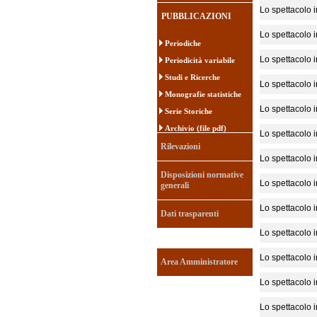
Lo spettacolo in
PUBBLICAZIONI
Lo spettacolo in
Periodiche
Lo spettacolo in
Periodicità variabile
Studi e Ricerche
Lo spettacolo in
Monografie statistiche
Lo spettacolo in
Serie Storiche
Archivio (file pdf)
Lo spettacolo in
Rilevazioni
Lo spettacolo in
Disposizioni normative
Lo spettacolo in
generali
Lo spettacolo in
Dati trasparenti
Lo spettacolo in
Lo spettacolo in
Area Amministratore
Lo spettacolo in
Lo spettacolo in