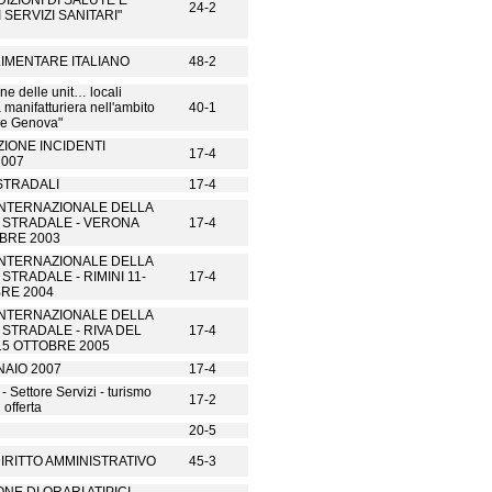
DIZIONI DI SALUTE E
24-2
 SERVIZI SANITARI"
LIMENTARE ITALIANO
48-2
ne delle unit… locali
a manifatturiera nell'ambito
40-1
de Genova"
ZIONE INCIDENTI
17-4
2007
STRADALI
17-4
INTERNAZIONALE DELLA
 STRADALE - VERONA
17-4
OBRE 2003
INTERNAZIONALE DELLA
STRADALE - RIMINI 11-
17-4
RE 2004
INTERNAZIONALE DELLA
STRADALE - RIVA DEL
17-4
15 OTTOBRE 2005
AIO 2007
17-4
- Settore Servizi - turismo
17-2
offerta
20-5
IRITTO AMMINISTRATIVO
45-3