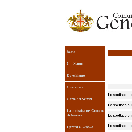
home
Chi Siamo
Dove Siamo
Contattaci
Lo spettacolo in
Carta dei Servizi
Lo spettacolo in
La statistica nel Comune
di Genova
Lo spettacolo in
Lo spettacolo in
I prezzi a Genova