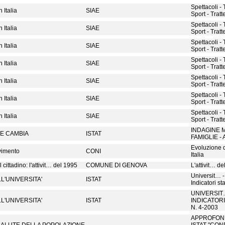
Spettacoli -
 Italia
SIAE
Sport - Tratt
Spettacoli -
 Italia
SIAE
Sport - Tratt
Spettacoli -
 Italia
SIAE
Sport - Tratt
Spettacoli -
 Italia
SIAE
Sport - Tratt
Spettacoli -
 Italia
SIAE
Sport - Tratt
Spettacoli -
 Italia
SIAE
Sport - Tratt
Spettacoli -
 Italia
SIAE
Sport - Tratt
INDAGINE 
E CAMBIA
ISTAT
FAMIGLIE -
Evoluzione d
vimento
CONI
Italia
 cittadino: l'attivit… del 1995
COMUNE DI GENOVA
L'attivit… de
Universit… - 
L'UNIVERSITA'
ISTAT
Indicatori sta
UNIVERSIT…
L'UNIVERSITA'
ISTAT
INDICATORI 
N. 4-2003
APPROFOND