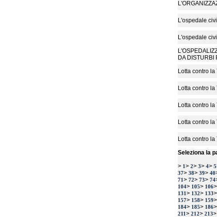
L'ORGANIZZAZ
L'ospedale civ
L'ospedale civ
L'OSPEDALIZZ
DA DISTURBI 
Lotta contro la
Lotta contro la
Lotta contro la
Lotta contro la
Lotta contro la
Seleziona la p
>
>
>
>
>
1
2
3
4
5
>
>
>
37
38
39
40
>
>
>
71
72
73
74
>
>
104
105
106
>
>
131
132
133
>
>
157
158
159
>
>
184
185
186
>
>
211
212
213