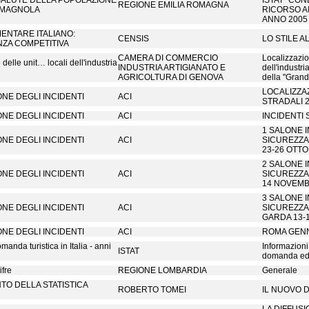
 SALUTE DELLA POPOLAZIONE
ISTAT "CON
REGIONE EMILIA ROMAGNA
OMAGNOLA
RICORSO AI
ANNO 2005
MENTARE ITALIANO:
CENSIS
LO STILE A
ZA COMPETITIVA
CAMERA DI COMMERCIO
Localizzazio
delle unit… locali dell'industria
INDUSTRIA ARTIGIANATO E
dell'industri
AGRICOLTURA DI GENOVA
della "Gran
LOCALIZZA
ONE DEGLI INCIDENTI
ACI
STRADALI 
ONE DEGLI INCIDENTI
ACI
INCIDENTI 
1 SALONE 
ONE DEGLI INCIDENTI
ACI
SICUREZZA
23-26 OTT
2 SALONE 
ONE DEGLI INCIDENTI
ACI
SICUREZZA 
14 NOVEMB
3 SALONE 
ONE DEGLI INCIDENTI
ACI
SICUREZZA 
GARDA 13-
ONE DEGLI INCIDENTI
ACI
ROMA GENN
omanda turistica in Italia - anni
Informazioni 
ISTAT
domanda ed 
ifre
REGIONE LOMBARDIA
Generale
TO DELLA STATISTICA
ROBERTO TOMEI
IL NUOVO D