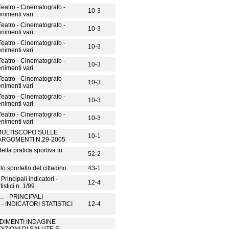
 Teatro - Cinematografo -
10-3
enimenti vari
 Teatro - Cinematografo -
10-3
enimenti vari
 Teatro - Cinematografo -
10-3
enimenti vari
 Teatro - Cinematografo -
10-3
enimenti vari
 Teatro - Cinematografo -
10-3
enimenti vari
 Teatro - Cinematografo -
10-3
enimenti vari
 Teatro - Cinematografo -
10-3
enimenti vari
MULTISCOPO SULLE
10-1
 ARGOMENTI N.29-2005
ella pratica sportiva in
52-2
llo sportello del cittadino
43-1
Principali indicatori -
12-4
tistici n. 1/99
 - PRINCIPALI
- INDICATORI STATISTICI
12-4
IMENTI INDAGINE