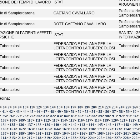
LA DIFFUSIO
IONE DEI TEMPI DI LAVORO
ISTAT
ARGOMENTI
Profilo stori
ile di Sampierdarena
GAETANO CAVALLARO
Sampierdar
Profilo stori
ile di Sampierdarena
DOTT. GAETANO CAVALLARO
Sampierdar
AZIONE DI PAZIENTI AFFETTI
SANITA' - 
ISTAT
PSICHICI
INFORMAZIO
FEDERAZIONE ITALIANA PER LA
 Tubercolosi
Tubercolosi 
LOTTA CONTRO LA TUBERCOLOSI
FEDERAZIONE ITALIANA PER LA
 Tubercolosi
Tubercolosi 
LOTTA CONTRO LA TUBERCOLOSI
FEDERAZIONE ITALIANA PER LA
 Tubercolosi
Tubercolosi 
LOTTA CONTRO LA TUBERCOLOSI
FEDERAZIONE ITALIANA PER LA
 Tubercolosi
Tubercolosi 
LOTTA CONTRO LA TUBERCOLOSI
FEDERAZIONE ITALIANA PER LA
 Tubercolosi
Tubercolosi 
LOTTA CONTRO LA TUBERCOLOSI
agina:
>
>
>
>
>
>
>
>
>
>
>
>
>
>
>
>
>
>
>
>
>
>
6
7
8
9
10
11
12
13
14
15
16
17
18
19
20
21
22
23
24
25
26
>
>
>
>
>
>
>
>
>
>
>
>
>
>
>
>
>
>
>
>
>
41
42
43
44
45
46
47
48
49
50
51
52
53
54
55
56
57
58
59
60
>
>
>
>
>
>
>
>
>
>
>
>
>
>
>
>
>
>
>
>
>
75
76
77
78
79
80
81
82
83
84
85
86
87
88
89
90
91
92
93
94
>
>
>
>
>
>
>
>
>
>
>
>
>
>
>
>
>
107
108
109
110
111
112
113
114
115
116
117
118
119
120
121
122
1
>
>
>
>
>
>
>
>
>
>
>
>
>
>
>
>
134
135
136
137
138
139
140
141
142
143
144
145
146
147
148
149
>
>
>
>
>
>
>
>
>
>
>
>
>
>
>
>
160
161
162
163
164
165
166
167
168
169
170
171
172
173
174
175
>
>
>
>
>
>
>
>
>
>
>
>
>
>
>
>
187
188
189
190
191
192
193
194
195
196
197
198
199
200
201
202
>
>
>
>
>
>
>
>
>
>
>
>
>
>
>
>
214
215
216
217
218
219
220
221
222
223
224
225
226
227
228
229