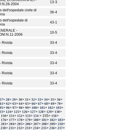
NE DI ORARI ATIPICI -
13-3
 N.28-2004
co dell'ospedale civile di
36-4
ena
co dell'ospedale di
43-1
ena
GENERALE -
10-5
NI N.11-2006
- Rivista
33-4
- Rivista
33-4
- Rivista
33-4
- Rivista
33-4
- Rivista
33-4
>
>
>
>
>
>
>
>
>
>
27
28
29
30
31
32
33
34
35
36
>
>
>
>
>
>
>
>
>
>
61
62
63
64
65
66
67
68
69
70
>
>
>
>
>
>
>
>
>
95
96
97
98
99
100
101
102
103
>
>
>
>
>
>
>
>
23
124
125
126
127
128
129
130
>
>
>
>
>
> 155>
>
150
151
152
153
154
156
>
>
>
>
>
>
>
>
>
176
177
178
179
180
181
182
183
>
>
>
>
>
>
>
>
>
203
204
205
206
207
208
209
210
>
>
>
>
>
>
>
>
>
230
231
232
233
234
235
236
237