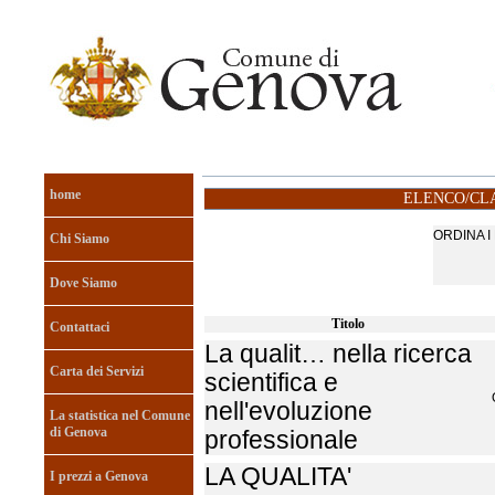
home
ELENCO/CLA
ORDINA 
Chi Siamo
Dove Siamo
Titolo
Contattaci
La qualit… nella ricerca
Carta dei Servizi
scientifica e
nell'evoluzione
La statistica nel Comune
di Genova
professionale
LA QUALITA'
I prezzi a Genova