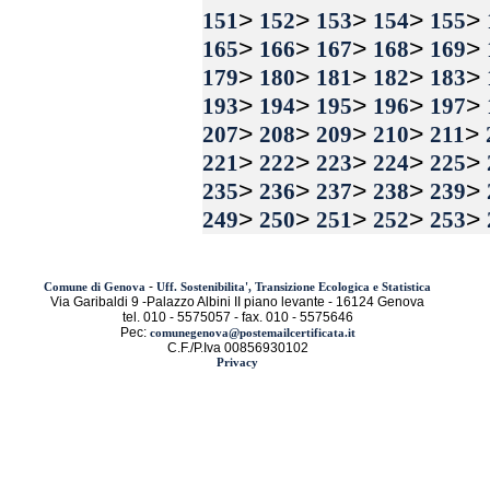
>
>
>
>
>
151
152
153
154
155
>
>
>
>
>
165
166
167
168
169
>
>
>
>
>
179
180
181
182
183
>
>
>
>
>
193
194
195
196
197
>
>
>
>
>
207
208
209
210
211
>
>
>
>
>
221
222
223
224
225
>
>
>
>
>
235
236
237
238
239
>
>
>
>
>
249
250
251
252
253
-
Comune di Genova
Uff. Sostenibilita', Transizione Ecologica e Statistica
Via Garibaldi 9 -Palazzo Albini II piano levante - 16124 Genova
tel. 010 - 5575057 - fax. 010 - 5575646
Pec:
comunegenova@postemailcertificata.it
C.F./P.Iva 00856930102
Privacy