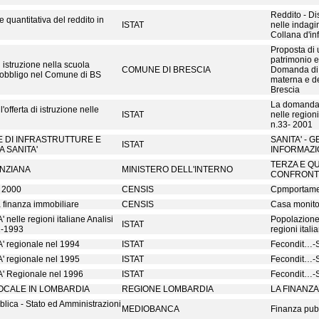
Reddito - Di
e quantitativa del reddito in
ISTAT
nelle indagin
Collana d'i
Proposta di 
patrimonio ed
istruzione nella scuola
COMUNE DI BRESCIA
Domanda di i
'obbligo nel Comune di BS
materna e de
Brescia
La domanda e
offerta di istruzione nelle
ISTAT
nelle regioni
n.33- 2001
E DI INFRASTRUTTURE E
SANITA' - 
ISTAT
A SANITA'
INFORMAZIO
TERZA E QU
ANZIANA
MINISTERO DELL'INTERNO
CONFRON
l 2000
CENSIS
Cpmportament
a finanza immobiliare
CENSIS
Casa monito
nelle regioni italiane Analisi
Popolazione 
ISTAT
2-1993
regioni ital
 regionale nel 1994
ISTAT
Fecondit…-St
 regionale nel 1995
ISTAT
Fecondit…-St
 Regionale nel 1996
ISTAT
Fecondit…-St
LOCALE IN LOMBARDIA
REGIONE LOMBARDIA
LA FINANZ
blica - Stato ed Amministrazioni
MEDIOBANCA
Finanza pubb