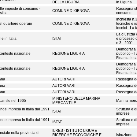
 territorio
DELLA LIGURIA
in Liguria
lle imposte di consumo -
Rassegna sta
COMUNE DI GENOVA
stica
consumo
Inchiesta n.3
l quartiere operaio
COMUNE DI GENOVA
tecniche e ist
tecnici - La 
La giustizia 
le in Italia
ISTAT
e processo d
n.3 - 2001
Demografia 
 contesto nazionale
REGIONE LIGURIA
pubblico - T
Finanza loc
Demografia 
 contesto nazionale
REGIONE LIGURIA
pubblico - T
Finanza loc
iana
AUTORI VARI
Rassegna del
iana
AUTORI VARI
Rassegna del
iana
AUTORI VARI
Rassegna del
MINISTERO DELLA MARINA
antile nel 1965
Marina merca
MERCANTILE
nde impresa in Italia dal 1991
Struttura e 
ISTAT
imprese
nde impresa in Italia dal 1991
Struttura e 
ISTAT
imprese
ILRES - ISTITUTO LIGURE
ciale nella provincia di
RICERCHE ECONOMICHE E
Istruzione