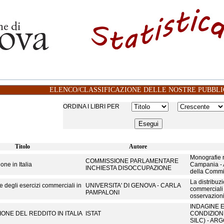
ELENCO/CLASSIFICAZIONE DELLE NOSTRE PUBBLI
ORDINA I LIBRI PER
Titolo
Autore
Monografie r
COMMISSIONE PARLAMENTARE
ne in Italia
Campania - A
INCHIESTA DISOCCUPAZIONE
della Commis
La distribuzi
e degli esercizi commerciali in
UNIVERSITA' DI GENOVA - CARLA
commerciali
PAMPALONI
osservazion
INDAGINE E
IONE DEL REDDITO IN ITALIA
ISTAT
CONDIZIONI
SILC) - AR