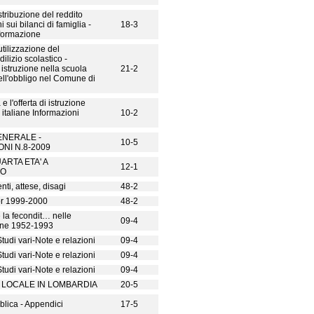
stribuzione del reddito
i sui bilanci di famiglia -
18-3
nformazione
utilizzazione del
ilizio scolastico -
struzione nella scuola
21-2
ll'obbligo nel Comune di
 l'offerta di istruzione
 italiane Informazioni
10-2
GENERALE -
10-5
NI N.8-2009
ARTA ETA' A
12-1
TO
i, attese, disagi
48-2
r 1999-2000
48-2
la fecondit… nelle
09-4
iane 1952-1993
udi vari-Note e relazioni
09-4
udi vari-Note e relazioni
09-4
udi vari-Note e relazioni
09-4
A LOCALE IN LOMBARDIA
20-5
lica - Appendici
17-5