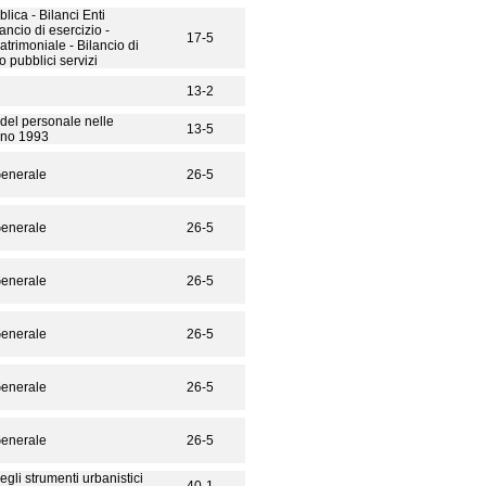
lica - Bilanci Enti
lancio di esercizio -
17-5
atrimoniale - Bilancio di
o pubblici servizi
13-2
del personale nelle
13-5
nno 1993
Generale
26-5
Generale
26-5
Generale
26-5
Generale
26-5
Generale
26-5
Generale
26-5
egli strumenti urbanistici