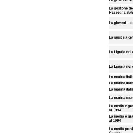
La gestione del
La gestione de
Rassegna stati
La giovent— de
La giustizia civi
La Liguria nel
La Liguria nel
La marina ital
La marina ital
La marina ital
La marina merc
La media e gra
al 1994
La media e gra
al 1994
La media provin