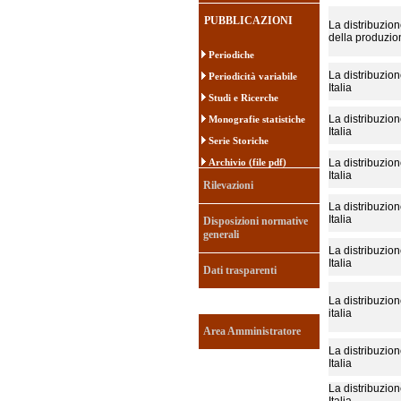
PUBBLICAZIONI
La distribuzion
della produzio
Periodiche
La distribuzion
Periodicità variabile
Italia
Studi e Ricerche
La distribuzion
Monografie statistiche
Italia
Serie Storiche
Archivio (file pdf)
La distribuzion
Italia
Rilevazioni
La distribuzion
Italia
Disposizioni normative
generali
La distribuzion
Italia
Dati trasparenti
La distribuzion
italia
Area Amministratore
La distribuzion
Italia
La distribuzion