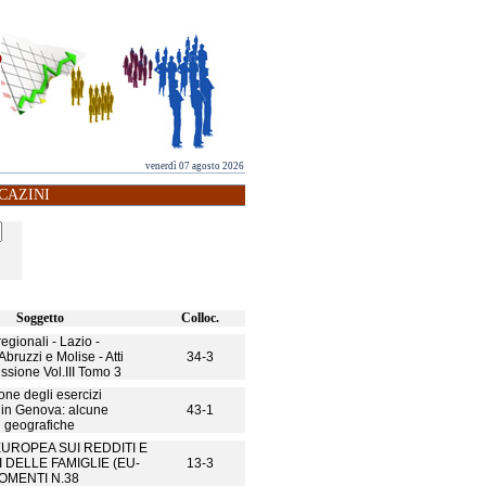
venerdì 07 agosto 2026
CAZINI
Soggetto
Colloc.
egionali - Lazio -
bruzzi e Molise - Atti
34-3
sione Vol.III Tomo 3
one degli esercizi
 in Genova: alcune
43-1
i geografiche
UROPEA SUI REDDITI E
 DELLE FAMIGLIE (EU-
13-3
GOMENTI N.38