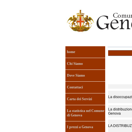
home
Chi Siamo
Dove Siamo
Contattaci
La disoccupazio
Carta dei Servizi
La distribuzion
La statistica nel Comune
Genova
di Genova
LA DISTRIBUZ
I prezzi a Genova