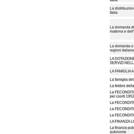
Italia
La distribuzion
Italia
La domanda di 
materna e dell
La domanda e l'
regioni italiane
LA DOTAZION
SERVIZI NELL
LA FAMIGLIA 
La famiglia de
La febbre dell
La FECONDITA' 
per coorti 195
La FECONDITA'
La FECONDITA'
La FECONDITA'
LA FINANZA 
La finanza pub
autonome