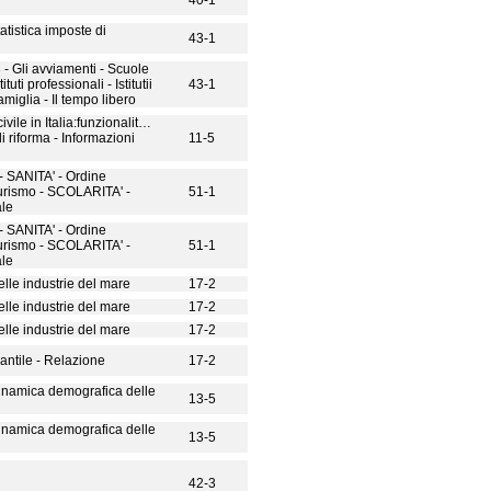
40-1
tistica imposte di
43-1
 - Gli avviamenti - Scuole
ituti professionali - Istitutii
43-1
famiglia - Il tempo libero
civile in Italia:funzionalit…
i riforma - Informazioni
11-5
- SANITA' - Ordine
urismo - SCOLARITA' -
51-1
ale
- SANITA' - Ordine
urismo - SCOLARITA' -
51-1
ale
le industrie del mare
17-2
le industrie del mare
17-2
le industrie del mare
17-2
ntile - Relazione
17-2
dinamica demografica delle
13-5
dinamica demografica delle
13-5
42-3