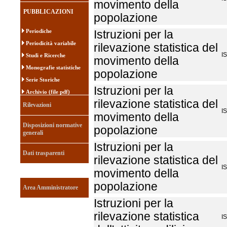
movimento della
PUBBLICAZIONI
popolazione
Periodiche
Istruzioni per la
Periodicità variabile
rilevazione statistica del
I
Studi e Ricerche
movimento della
Monografie statistiche
popolazione
Serie Storiche
Istruzioni per la
Archivio (file pdf)
rilevazione statistica del
Rilevazioni
I
movimento della
Disposizioni normative
popolazione
generali
Istruzioni per la
Dati trasparenti
rilevazione statistica del
I
movimento della
popolazione
Area Amministratore
Istruzioni per la
rilevazione statistica
I