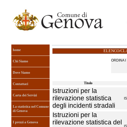
home
ELENCO/CLA
ORDINA 
Chi Siamo
Dove Siamo
Titolo
Contattaci
Istruzioni per la
Carta dei Servizi
rilevazione statistica
I
degli incidenti stradali
La statistica nel Comune
di Genova
Istruzioni per la
rilevazione statistica del
I prezzi a Genova
I