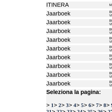
ITINERA
M
B
Jaarboek
V
B
Jaarboek
V
B
Jaarboek
V
B
Jaarboek
V
B
Jaarboek
V
B
Jaarboek
V
B
Jaarboek
V
B
Jaarboek
V
B
Jaarboek
V
Seleziona la pagina:
>
>
>
>
>
>
>
>
>
1
2
3
4
5
6
7
8
>
>
>
>
>
>
21
22
23
24
25
26
2