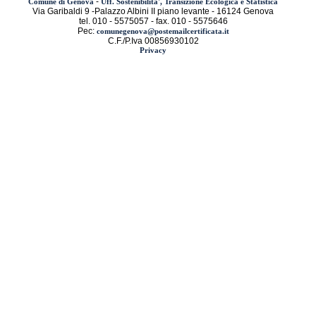
-
Comune di Genova
Uff. Sostenibilita', Transizione Ecologica e Statistica
Via Garibaldi 9 -Palazzo Albini II piano levante - 16124 Genova
tel. 010 - 5575057 - fax. 010 - 5575646
Pec:
comunegenova@postemailcertificata.it
C.F./P.Iva 00856930102
Privacy