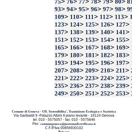
>
>
>
>
>
>
75
76
77
78
79
80
8
>
>
>
>
>
>
93
94
95
96
97
98
9
>
>
>
>
>
109
110
111
112
113
>
>
>
>
>
123
124
125
126
127
>
>
>
>
>
137
138
139
140
141
>
>
>
>
>
151
152
153
154
155
>
>
>
>
>
165
166
167
168
169
>
>
>
>
>
179
180
181
182
183
>
>
>
>
>
193
194
195
196
197
>
>
>
>
>
207
208
209
210
211
>
>
>
>
>
221
222
223
224
225
>
>
>
>
>
235
236
237
238
239
>
>
>
>
>
249
250
251
252
253
-
Comune di Genova
Uff. Sostenibilita', Transizione Ecologica e Statistica
Via Garibaldi 9 -Palazzo Albini II piano levante - 16124 Genova
tel. 010 - 5575057 - fax. 010 - 5575646
Pec:
comunegenova@postemailcertificata.it
C.F./P.Iva 00856930102
Privacy