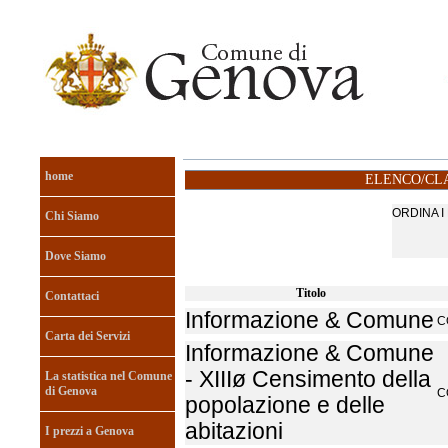
home
ELENCO/CLA
ORDINA 
Chi Siamo
Dove Siamo
Titolo
Contattaci
Informazione & Comune
C
Carta dei Servizi
Informazione & Comune
- XIIIø Censimento della
La statistica nel Comune
di Genova
C
popolazione e delle
abitazioni
I prezzi a Genova