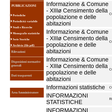
Informazione & Comune
PUBBLICAZIONI
- XIIIø Censimento della
C
Periodiche
popolazione e delle
Periodicità variabile
abitazioni
Studi e Ricerche
Informazione & Comune
Monografie statistiche
- XIIIø Censimento della
Serie Storiche
C
popolazione e delle
Archivio (file pdf)
abitazioni
Rilevazioni
Informazione & Comune
Disposizioni normative
- XIIIø Censimento della
generali
C
popolazione e delle
Dati trasparenti
abitazioni
Informazioni statistiche
C
Area Amministratore
INFORMAZIONI
R
STATISTICHE
INFORMAZIONI