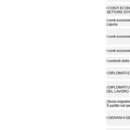
I CONTI ECON
SETTORE IST
I conti economi
Liguria
I conti economici
I conti economi
I controlli dell
I DIPLOMATI 
I DIPLOMATI 
DEL LAVORO
I flussi migrato
Š partito nel p
I GIOVANI A 