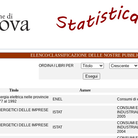
ELENCO/CLASSIFICAZIONE DELLE NOSTRE PUBBLI
ORDINA I LIBRI PER
Titolo
Autore
ergia elettrica nelle provincie
ENEL
Consumi di e
77 al 1992
CONSUMI E
NERGETICI DELLE IMPRESE
ISTAT
INDUSTRIAL
2005
CONSUMI E
NERGETICI DELLE IMPRESE
ISTAT
INDUSTRIAL
2004