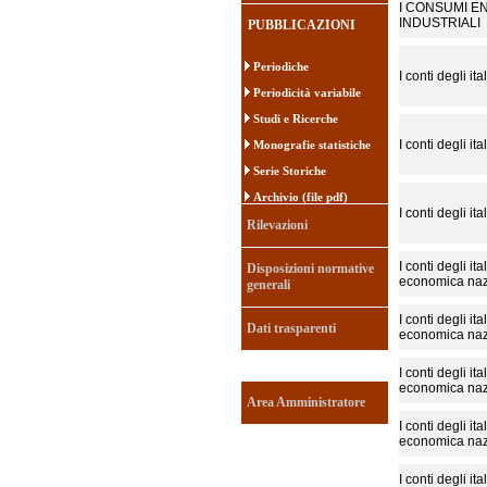
I CONSUMI E
INDUSTRIALI
PUBBLICAZIONI
Periodiche
I conti degli ita
Periodicità variabile
Studi e Ricerche
I conti degli ita
Monografie statistiche
Serie Storiche
Archivio (file pdf)
I conti degli ita
Rilevazioni
I conti degli it
Disposizioni normative
economica naz
generali
I conti degli it
Dati trasparenti
economica naz
I conti degli it
economica naz
Area Amministratore
I conti degli it
economica naz
I conti degli it