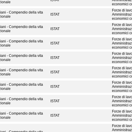
ISTAT
Amministrazi
ionale
economici co
Forze di lavo
aliani - Compendio della vita
ISTAT
Amministrazi
ionale
economici con
Forze di lavo
aliani - Compendio della vita
ISTAT
Amministrazi
ionale
economici con
Forze di lavo
aliani - Compendio della vita
ISTAT
Amministrazi
ionale
economici con
Forze di lavo
aliani - Compendio della vita
ISTAT
Amministrazi
ionale
economici co
Forze di lavo
aliani - Compendio della vita
ISTAT
Amministrazi
ionale
economici co
Forze di lavo
aliani - Compendio della vita
ISTAT
Amministrazi
ionale
economici co
Forze di lavo
aliani - Compendio della vita
ISTAT
Amministrazi
ionale
economici con
Forze di lavo
aliani - Compendio della vita
ISTAT
Amministrazi
ionale
economici co
Forze di lavo
Amministrazi