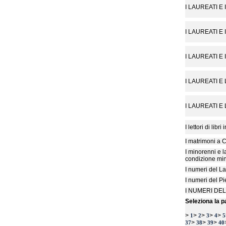
I LAUREATI E
I LAUREATI E
I LAUREATI E
I LAUREATI E
I LAUREATI E
I lettori di libri 
I matrimoni a
I minorenni e la
condizione min
I numeri del La
I numeri del P
I NUMERI DEL
Seleziona la p
>
>
>
>
>
1
2
3
4
5
>
>
>
37
38
39
40