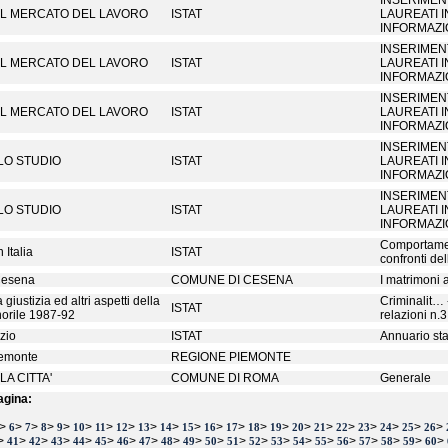
INSERIMEN
 IL MERCATO DEL LAVORO
ISTAT
LAUREATI I
INFORMAZIO
INSERIMEN
 IL MERCATO DEL LAVORO
ISTAT
LAUREATI I
INFORMAZIO
INSERIMEN
 IL MERCATO DEL LAVORO
ISTAT
LAUREATI I
INFORMAZIO
INSERIMEN
 LO STUDIO
ISTAT
LAUREATI I
INFORMAZIO
INSERIMEN
 LO STUDIO
ISTAT
LAUREATI I
INFORMAZIO
Comportamen
in Italia
ISTAT
confronti del
 Cesena
COMUNE DI CESENA
I matrimoni
 giustizia ed altri aspetti della
Criminalit… -
ISTAT
orile 1987-92
relazioni n.3
zio
ISTAT
Annuario sta
iemonte
REGIONE PIEMONTE
LA CITTA'
COMUNE DI ROMA
Generale
agina:
>
>
>
>
>
>
>
>
>
>
>
>
>
>
>
>
>
>
>
>
>
>
6
7
8
9
10
11
12
13
14
15
16
17
18
19
20
21
22
23
24
25
26
>
>
>
>
>
>
>
>
>
>
>
>
>
>
>
>
>
>
>
>
>
41
42
43
44
45
46
47
48
49
50
51
52
53
54
55
56
57
58
59
60