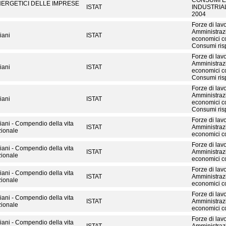
CONSUMI E
NERGETICI DELLE IMPRESE
ISTAT
INDUSTRIAL
2004
Forze di lavo
Amministrazi
liani
ISTAT
economici con
Consumi risp
Forze di lavo
Amministrazi
liani
ISTAT
economici con
Consumi risp
Forze di lavo
Amministrazi
liani
ISTAT
economici con
Consumi risp
Forze di lavo
aliani - Compendio della vita
ISTAT
Amministrazi
ionale
economici co
Forze di lavo
aliani - Compendio della vita
ISTAT
Amministrazi
ionale
economici co
Forze di lavo
aliani - Compendio della vita
ISTAT
Amministrazi
ionale
economici con
Forze di lavo
aliani - Compendio della vita
ISTAT
Amministrazi
ionale
economici con
Forze di lavo
aliani - Compendio della vita