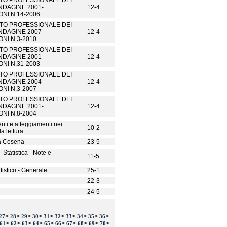
TO PROFESSIONALE DEI
NDAGINE 2001-
12-4
NI N.14-2006
TO PROFESSIONALE DEI
NDAGINE 2007-
12-4
NI N.3-2010
TO PROFESSIONALE DEI
NDAGINE 2001-
12-4
NI N.31-2003
TO PROFESSIONALE DEI
NDAGINE 2004-
12-4
NI N.3-2007
TO PROFESSIONALE DEI
NDAGINE 2001-
12-4
NI N.8-2004
ti e atteggiamenti nei
10-2
la lettura
 a Cesena
23-5
 Statistica - Note e
11-5
tistico - Generale
25-1
22-3
24-5
>
>
>
>
>
>
>
>
>
>
27
28
29
30
31
32
33
34
35
36
>
>
>
>
>
>
>
>
>
>
61
62
63
64
65
66
67
68
69
70