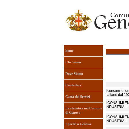
home
Chi Siamo
Dove Siamo
Contattaci
I consumi di en
italiane dal 19
Carta dei Servizi
I CONSUMI E
INDUSTRIALI
La statistica nel Comune
di Genova
I CONSUMI E
INDUSTRIALI
I prezzi a Genova