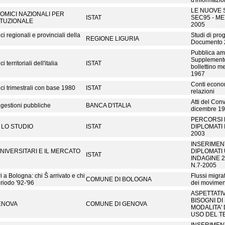
d'informazi
LE NUOVE 
OMICI NAZIONALI PER
ISTAT
SEC95 - ME
ITUZIONALE
2005
ci regionali e provinciali della
Studi di pr
REGIONE LIGURIA
Documento 
Pubblica am
Supplemento 
 territoriali dell'italia
ISTAT
bollettino me
1967
Conti econom
ci trimestrali con base 1980
ISTAT
relazioni
Atti del Con
e gestioni pubbliche
BANCA D'ITALIA
dicembre 1
PERCORSI 
E LO STUDIO
ISTAT
DIPLOMATI 
2003
INSERIMEN
UNIVERSITARI E IL MERCATO
DIPLOMATI 
ISTAT
INDAGINE 2
N.7-2005
ri a Bologna: chi Š arrivato e chi
Flussi migrat
COMUNE DI BOLOGNA
eriodo '92-'96
dei moviment
ASPETTATI
BISOGNI DI
GENOVA
COMUNE DI GENOVA
MODALITA'
USO DEL T