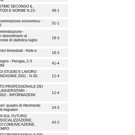
one
STIME SECONDO IL
TODI E NORME N.23-
49-1
ogrammazione economica -
51-1
2
ministrazione -
straordinario al
18-3
nsile di statistica luglio
ici trimestrali - Note e
18-3
vegno - Perugia, 2-3
41-4
999
DI STUDIO E LAVORO
INDAGINE 2001 - N.30-
12-4
TO PROFESSIONALE DEI
UNIVERSITARI -
12-4
002 - INFORMAZIONI
ori: quadro di riferimento
24-3
i migratori
VA SUL FUTURO,
 SOCIALIZZAZIONE,
43-2
 DI COMUNICAZIONE,
EMPO