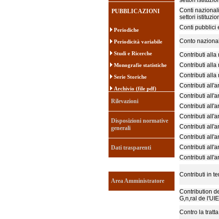
settori istituzio
Conti nazionali
PUBBLICAZIONI
settori istituzio
Conti pubblici
Periodiche
Conto nazional
Periodicità variabile
Studi e Ricerche
Contributi all
Contributi all
Monografie statistiche
Contributi all
Serie Storiche
Contributi all'
Archivio (file pdf)
Contributi all'
Rilevazioni
Contributi all'
Contributi all'
Disposizioni normative
Contributi all'
generali
Contributi all'
Contributi all'
Dati trasparenti
Contributi all'
Contributi in 
Area Amministratore
Contribution d
G‚n‚ral de l'UI
Contro la tratt