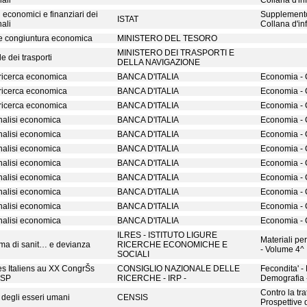
nali
Collana d'i
 economici e finanziari dei
Supplemento 
ISTAT
nali
Collana d'i
 e congiuntura economica
MINISTERO DEL TESORO
MINISTERO DEI TRASPORTI E
e dei trasporti
DELLA NAVIGAZIONE
a ricerca economica
BANCA D'ITALIA
Economia - 
a ricerca economica
BANCA D'ITALIA
Economia - 
a ricerca economica
BANCA D'ITALIA
Economia - 
analisi economica
BANCA D'ITALIA
Economia - 
analisi economica
BANCA D'ITALIA
Economia - 
analisi economica
BANCA D'ITALIA
Economia - 
analisi economica
BANCA D'ITALIA
Economia - 
analisi economica
BANCA D'ITALIA
Economia - 
analisi economica
BANCA D'ITALIA
Economia - 
analisi economica
BANCA D'ITALIA
Economia - 
analisi economica
BANCA D'ITALIA
Economia - 
ILRES - ISTITUTO LIGURE
Materiali per
tema di sanit… e devianza
RICERCHE ECONOMICHE E
- Volume 4^
SOCIALI
es Italiens au XX CongrŠs
CONSIGLIO NAZIONALE DELLE
Fecondita' - F
ESP
RICERCHE - IRP -
Demografia 
Contro la tra
a degli esseri umani
CENSIS
Prospettive