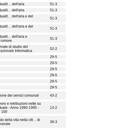
ualit… dell'aria
51-3
ualit… dell'aria
51-3
ualit… dell'aria e del
51-3
ualit… dell'aria e del
51-3
ualit… dell'aria e
51-3
l rumore
ornate di studio del
52-2
zionale Informatica
29-5
29-5
29-5
29-5
29-5
29-5
tione dei servizi comunali
43-2
oro e retribuzioni nette su
tuale - Anno 1990-1995 -
13-2
= 100
sto della vita nella citt… di
39-3
nerale