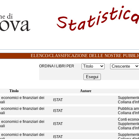
ELENCO/CLASSIFICAZIONE DELLE NOSTRE PUBBLI
ORDINA I LIBRI PER
Titolo
Autore
 economici e finanziari dei
Supplemento 
ISTAT
nali
Collana d'i
 economici e finanziari dei
Pubblica amm
ISTAT
nali
Collana d'i
Conti econom
 economici e finanziari dei
ISTAT
Supplemento 
nali
Collana d'in
 economici e finanziari dei
Supplemento 
ISTAT