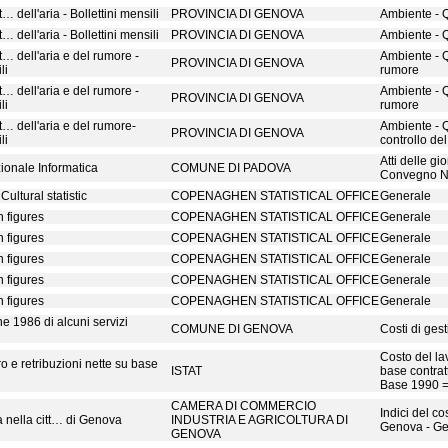
… dell'aria - Bollettini mensili
PROVINCIA DI GENOVA
Ambiente - Q
… dell'aria - Bollettini mensili
PROVINCIA DI GENOVA
Ambiente - Q
t… dell'aria e del rumore -
Ambiente - Q
PROVINCIA DI GENOVA
li
rumore
t… dell'aria e del rumore -
Ambiente - Q
PROVINCIA DI GENOVA
li
rumore
t… dell'aria e del rumore-
Ambiente - Q
PROVINCIA DI GENOVA
li
controllo de
Atti delle gi
onale Informatica
COMUNE DI PADOVA
Convegno Na
ultural statistic
COPENAGHEN STATISTICAL OFFICE
Generale
 figures
COPENAGHEN STATISTICAL OFFICE
Generale
 figures
COPENAGHEN STATISTICAL OFFICE
Generale
 figures
COPENAGHEN STATISTICAL OFFICE
Generale
 figures
COPENAGHEN STATISTICAL OFFICE
Generale
 figures
COPENAGHEN STATISTICAL OFFICE
Generale
ne 1986 di alcuni servizi
COMUNE DI GENOVA
Costi di ges
Costo del lav
o e retribuzioni nette su base
ISTAT
base contrat
Base 1990 
CAMERA DI COMMERCIO
Indici del co
a nella citt… di Genova
INDUSTRIA E AGRICOLTURA DI
Genova - Ge
GENOVA