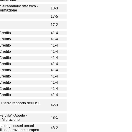
nformazione
all'annuario statistico -
18-3
nformazione
17-5
17-2
Credito
41-4
Credito
41-4
Credito
41-4
Credito
41-4
Credito
41-4
Credito
41-4
Credito
41-4
Credito
41-4
Credito
41-4
Credito
41-4
Credito
41-4
 il terzo rapporto dell'OSE
42-3
ertilita' - Aborto -
48-1
- Migrazione
tta degli esseri umani -
48-2
 di cooperazione europea