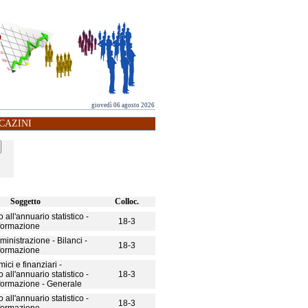
giovedì 06 agosto 2026
CAZINI
Soggetto
Colloc.
all'annuario statistico -
18-3
nformazione
inistrazione - Bilanci -
18-3
nformazione
ici e finanziari -
all'annuario statistico -
18-3
formazione - Generale
all'annuario statistico -
18-3