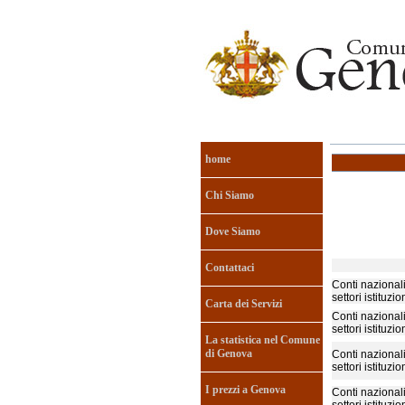
home
Chi Siamo
Dove Siamo
Contattaci
Conti nazionali
settori istituzio
Carta dei Servizi
Conti nazionali
settori istituzio
La statistica nel Comune
di Genova
Conti nazionali
settori istituzio
I prezzi a Genova
Conti nazionali