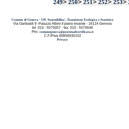
>
>
>
>
>
249
250
251
252
253
-
Comune di Genova
Uff. Sostenibilita', Transizione Ecologica e Statistica
Via Garibaldi 9 -Palazzo Albini II piano levante - 16124 Genova
tel. 010 - 5575057 - fax. 010 - 5575646
Pec:
comunegenova@postemailcertificata.it
C.F./P.Iva 00856930102
Privacy