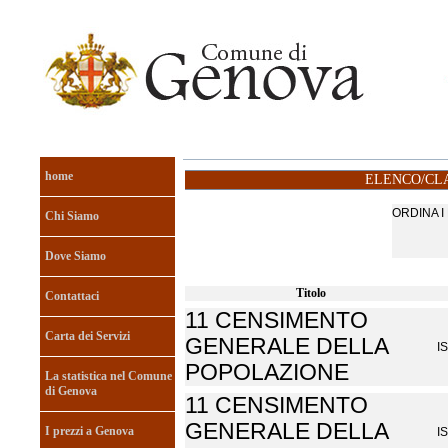
home
ELENCO/CLA
ORDINA 
Chi Siamo
Dove Siamo
Titolo
Contattaci
11 CENSIMENTO
Carta dei Servizi
GENERALE DELLA
I
POPOLAZIONE
La statistica nel Comune
di Genova
11 CENSIMENTO
GENERALE DELLA
I prezzi a Genova
I