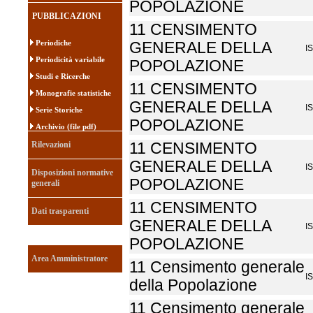
POPOLAZIONE
PUBBLICAZIONI
11 CENSIMENTO
Periodiche
GENERALE DELLA
I
Periodicità variabile
POPOLAZIONE
Studi e Ricerche
11 CENSIMENTO
Monografie statistiche
GENERALE DELLA
I
Serie Storiche
POPOLAZIONE
Archivio (file pdf)
Rilevazioni
11 CENSIMENTO
GENERALE DELLA
I
Disposizioni normative
POPOLAZIONE
generali
11 CENSIMENTO
Dati trasparenti
GENERALE DELLA
I
POPOLAZIONE
Area Amministratore
11 Censimento generale
I
della Popolazione
11 Censimento generale