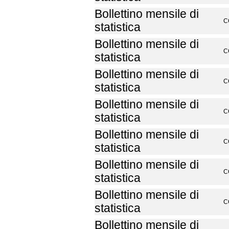
Bollettino mensile di
C
statistica
Bollettino mensile di
C
statistica
Bollettino mensile di
C
statistica
Bollettino mensile di
C
statistica
Bollettino mensile di
C
statistica
Bollettino mensile di
C
statistica
Bollettino mensile di
C
statistica
Bollettino mensile di