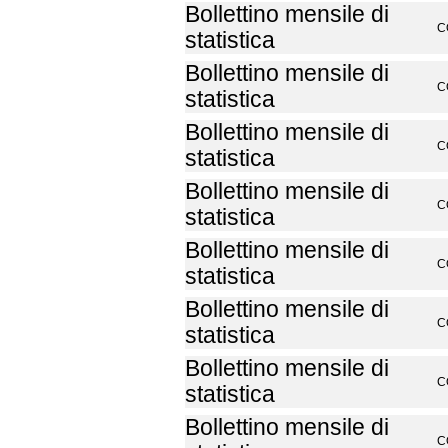
Bollettino mensile di
C
statistica
Bollettino mensile di
C
statistica
Bollettino mensile di
C
statistica
Bollettino mensile di
C
statistica
Bollettino mensile di
C
statistica
Bollettino mensile di
C
statistica
Bollettino mensile di
C
statistica
Bollettino mensile di
C