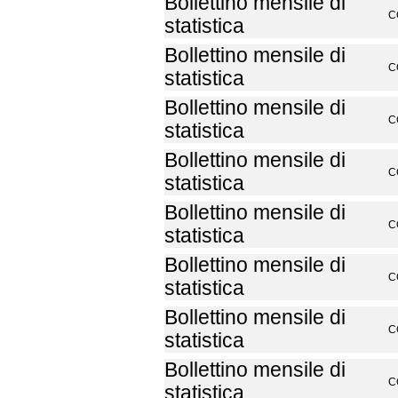
Bollettino mensile di
C
statistica
Bollettino mensile di
C
statistica
Bollettino mensile di
C
statistica
Bollettino mensile di
C
statistica
Bollettino mensile di
C
statistica
Bollettino mensile di
C
statistica
Bollettino mensile di
C
statistica
Bollettino mensile di
C
statistica