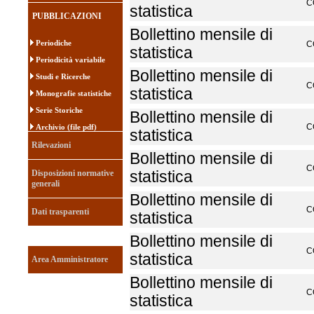
C
statistica
PUBBLICAZIONI
Bollettino mensile di
Periodiche
C
statistica
Periodicità variabile
Bollettino mensile di
Studi e Ricerche
C
statistica
Monografie statistiche
Serie Storiche
Bollettino mensile di
C
Archivio (file pdf)
statistica
Rilevazioni
Bollettino mensile di
C
Disposizioni normative
statistica
generali
Bollettino mensile di
C
Dati trasparenti
statistica
Bollettino mensile di
C
statistica
Area Amministratore
Bollettino mensile di
C
statistica