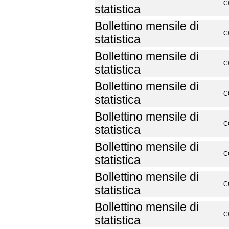
C
statistica
Bollettino mensile di
C
statistica
Bollettino mensile di
C
statistica
Bollettino mensile di
C
statistica
Bollettino mensile di
C
statistica
Bollettino mensile di
C
statistica
Bollettino mensile di
C
statistica
Bollettino mensile di
C
statistica