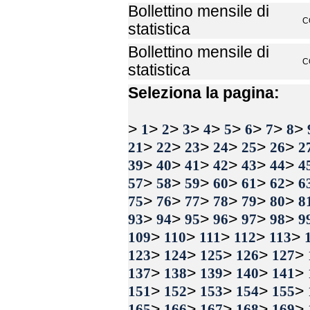
Bollettino mensile di
C
statistica
Bollettino mensile di
C
statistica
Seleziona la pagina:
>
>
>
>
>
>
>
>
>
1
2
3
4
5
6
7
8
>
>
>
>
>
>
21
22
23
24
25
26
2
>
>
>
>
>
>
39
40
41
42
43
44
4
>
>
>
>
>
>
57
58
59
60
61
62
6
>
>
>
>
>
>
75
76
77
78
79
80
8
>
>
>
>
>
>
93
94
95
96
97
98
9
>
>
>
>
>
109
110
111
112
113
>
>
>
>
>
123
124
125
126
127
>
>
>
>
>
137
138
139
140
141
>
>
>
>
>
151
152
153
154
155
>
>
>
>
>
165
166
167
168
169