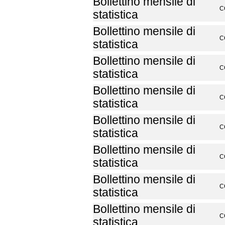
Bollettino mensile di
C
statistica
Bollettino mensile di
C
statistica
Bollettino mensile di
C
statistica
Bollettino mensile di
C
statistica
Bollettino mensile di
C
statistica
Bollettino mensile di
C
statistica
Bollettino mensile di
C
statistica
Bollettino mensile di
C
statistica