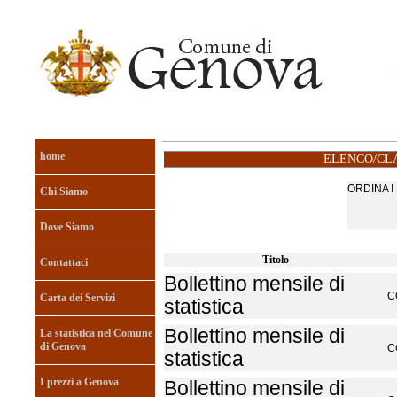
home
ELENCO/CLA
ORDINA 
Chi Siamo
Dove Siamo
Titolo
Contattaci
Bollettino mensile di
C
Carta dei Servizi
statistica
Bollettino mensile di
La statistica nel Comune
di Genova
C
statistica
I prezzi a Genova
Bollettino mensile di