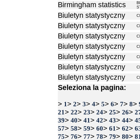
B
Birmingham statistics
S
Biuletyn statystyczny
C
Biuletyn statystyczny
C
Biuletyn statystyczny
C
Biuletyn statystyczny
C
Biuletyn statystyczny
C
Biuletyn statystyczny
C
Biuletyn statystyczny
C
Seleziona la pagina:
>
>
>
>
>
>
>
>
>
1
2
3
4
5
6
7
8
>
>
>
>
>
>
21
22
23
24
25
26
2
>
>
>
>
>
>
39
40
41
42
43
44
4
>
>
>
>
>
>
57
58
59
60
61
62
6
>
>
>
>
>
>
75
76
77
78
79
80
8