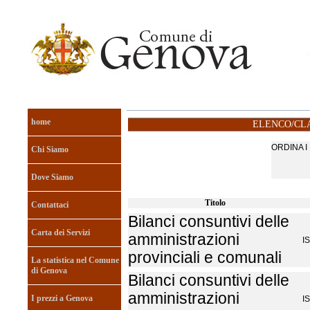
home
ELENCO/CLA
ORDINA 
Chi Siamo
Dove Siamo
Titolo
Contattaci
Bilanci consuntivi delle
Carta dei Servizi
amministrazioni
I
provinciali e comunali
La statistica nel Comune
di Genova
Bilanci consuntivi delle
amministrazioni
I prezzi a Genova
I