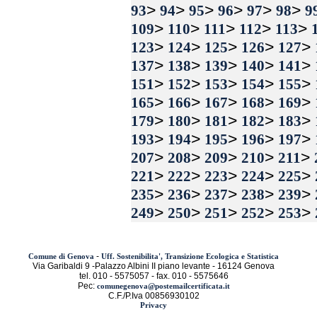
>
>
>
>
>
>
93
94
95
96
97
98
9
>
>
>
>
>
109
110
111
112
113
>
>
>
>
>
123
124
125
126
127
>
>
>
>
>
137
138
139
140
141
>
>
>
>
>
151
152
153
154
155
>
>
>
>
>
165
166
167
168
169
>
>
>
>
>
179
180
181
182
183
>
>
>
>
>
193
194
195
196
197
>
>
>
>
>
207
208
209
210
211
>
>
>
>
>
221
222
223
224
225
>
>
>
>
>
235
236
237
238
239
>
>
>
>
>
249
250
251
252
253
-
Comune di Genova
Uff. Sostenibilita', Transizione Ecologica e Statistica
Via Garibaldi 9 -Palazzo Albini II piano levante - 16124 Genova
tel. 010 - 5575057 - fax. 010 - 5575646
Pec:
comunegenova@postemailcertificata.it
C.F./P.Iva 00856930102
Privacy