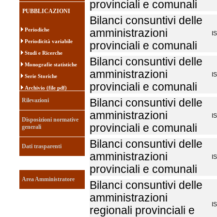
provinciali e comunali
PUBBLICAZIONI
Bilanci consuntivi delle
Periodiche
amministrazioni
I
Periodicità variabile
provinciali e comunali
Studi e Ricerche
Bilanci consuntivi delle
Monografie statistiche
amministrazioni
I
Serie Storiche
provinciali e comunali
Archivio (file pdf)
Rilevazioni
Bilanci consuntivi delle
amministrazioni
I
Disposizioni normative
provinciali e comunali
generali
Bilanci consuntivi delle
Dati trasparenti
amministrazioni
I
provinciali e comunali
Area Amministratore
Bilanci consuntivi delle
amministrazioni
I
regionali provinciali e