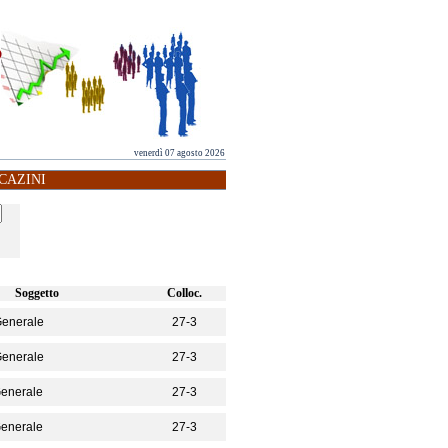
venerdì 07 agosto 2026
CAZINI
Soggetto
Colloc.
 Generale
27-3
 Generale
27-3
Generale
27-3
Generale
27-3