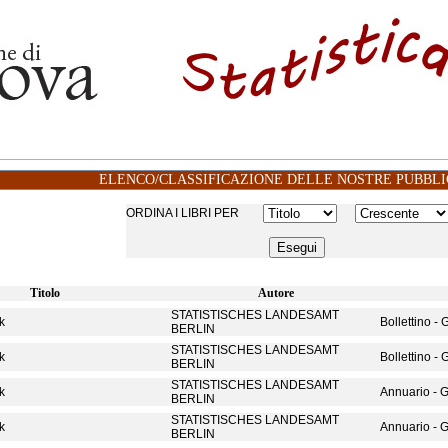
ELENCO/CLASSIFICAZIONE DELLE NOSTRE PUBBLI
ORDINA I LIBRI PER
Titolo
Autore
STATISTISCHES LANDESAMT
ik
Bollettino -
BERLIN
STATISTISCHES LANDESAMT
ik
Bollettino -
BERLIN
STATISTISCHES LANDESAMT
ik
Annuario - 
BERLIN
STATISTISCHES LANDESAMT
ik
Annuario - 
BERLIN