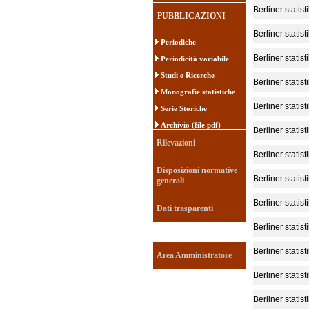
Berliner statist
PUBBLICAZIONI
Berliner statist
Periodiche
Berliner statist
Periodicità variabile
Studi e Ricerche
Berliner statist
Monografie statistiche
Berliner statist
Serie Storiche
Archivio (file pdf)
Berliner statist
Rilevazioni
Berliner statist
Disposizioni normative
Berliner statist
generali
Berliner statist
Dati trasparenti
Berliner statist
Berliner statist
Area Amministratore
Berliner statist
Berliner statist