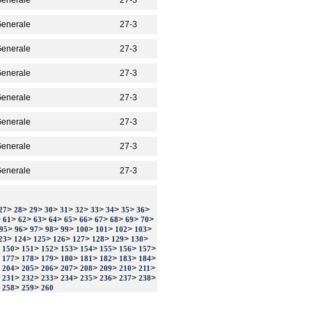
 Generale
27-3
 Generale
27-3
 Generale
27-3
 Generale
27-3
 Generale
27-3
 Generale
27-3
 Generale
27-3
 Generale
27-3
>
>
>
>
>
>
>
>
>
>
27
28
29
30
31
32
33
34
35
36
>
>
>
>
>
>
>
>
>
>
>
61
62
63
64
65
66
67
68
69
70
>
>
>
>
>
>
>
>
>
95
96
97
98
99
100
101
102
103
>
>
>
>
>
>
>
>
23
124
125
126
127
128
129
130
>
>
>
>
>
>
>
>
>
150
151
152
153
154
155
156
157
>
>
>
>
>
>
>
>
>
177
178
179
180
181
182
183
184
>
>
>
>
>
>
>
>
>
204
205
206
207
208
209
210
211
>
>
>
>
>
>
>
>
>
231
232
233
234
235
236
237
238
>
>
>
258
259
260