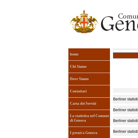
home
Chi Siamo
Dove Siamo
Contattaci
Berliner statist
Carta dei Servizi
Berliner statist
La statistica nel Comune
di Genova
Berliner statist
Berliner statist
I prezzi a Genova