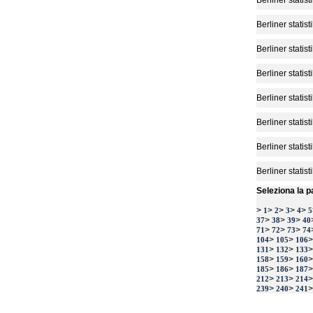
Berliner statist
Berliner statist
Berliner statist
Berliner statist
Berliner statist
Berliner statist
Berliner statist
Berliner statist
Seleziona la p
>
>
>
>
>
1
2
3
4
5
>
>
>
37
38
39
40
>
>
>
71
72
73
74
>
>
104
105
106
>
>
131
132
133
>
>
158
159
160
>
>
185
186
187
>
>
212
213
214
>
>
239
240
241