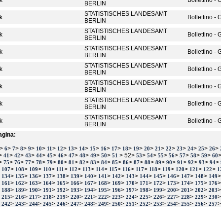
ik
Bollettino -
BERLIN
STATISTISCHES LANDESAMT
ik
Bollettino -
BERLIN
STATISTISCHES LANDESAMT
ik
Bollettino -
BERLIN
STATISTISCHES LANDESAMT
ik
Bollettino -
BERLIN
STATISTISCHES LANDESAMT
ik
Bollettino -
BERLIN
STATISTISCHES LANDESAMT
ik
Bollettino -
BERLIN
STATISTISCHES LANDESAMT
ik
Bollettino -
BERLIN
STATISTISCHES LANDESAMT
ik
Bollettino -
BERLIN
agina:
>
>
>
>
>
>
>
>
>
>
>
>
>
>
>
>
>
>
>
>
>
>
6
7
8
9
10
11
12
13
14
15
16
17
18
19
20
21
22
23
24
25
26
>
>
>
>
>
>
>
>
>
>
>
> 52>
>
>
>
>
>
>
>
41
42
43
44
45
46
47
48
49
50
51
53
54
55
56
57
58
59
60
>
>
>
>
>
>
>
>
>
>
>
>
>
>
>
>
>
>
>
>
>
75
76
77
78
79
80
81
82
83
84
85
86
87
88
89
90
91
92
93
94
>
>
>
>
>
>
>
>
>
>
>
>
>
>
>
>
>
107
108
109
110
111
112
113
114
115
116
117
118
119
120
121
122
1
>
>
>
>
>
>
>
>
>
>
>
>
>
>
>
>
134
135
136
137
138
139
140
141
142
143
144
145
146
147
148
149
>
>
>
>
>
>
>
>
>
>
>
>
>
>
>
>
161
162
163
164
165
166
167
168
169
170
171
172
173
174
175
176
>
>
>
>
>
>
>
>
>
>
>
>
>
>
>
>
188
189
190
191
192
193
194
195
196
197
198
199
200
201
202
203
>
>
>
>
>
>
>
>
>
>
>
>
>
>
>
>
215
216
217
218
219
220
221
222
223
224
225
226
227
228
229
230
>
>
>
>
>
>
>
>
>
>
>
>
>
>
>
>
242
243
244
245
246
247
248
249
250
251
252
253
254
255
256
257