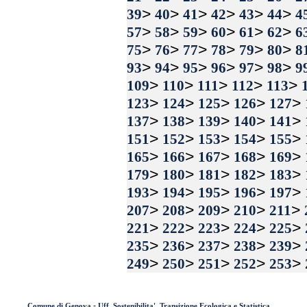
>
>
>
>
>
>
39
40
41
42
43
44
4
>
>
>
>
>
>
57
58
59
60
61
62
6
>
>
>
>
>
>
75
76
77
78
79
80
8
>
>
>
>
>
>
93
94
95
96
97
98
9
>
>
>
>
>
109
110
111
112
113
>
>
>
>
>
123
124
125
126
127
>
>
>
>
>
137
138
139
140
141
>
>
>
>
>
151
152
153
154
155
>
>
>
>
>
165
166
167
168
169
>
>
>
>
>
179
180
181
182
183
>
>
>
>
>
193
194
195
196
197
>
>
>
>
>
207
208
209
210
211
>
>
>
>
>
221
222
223
224
225
>
>
>
>
>
235
236
237
238
239
>
>
>
>
>
249
250
251
252
253
-
Comune di Genova
Uff. Sostenibilita', Transizione Ecologica e Statistica