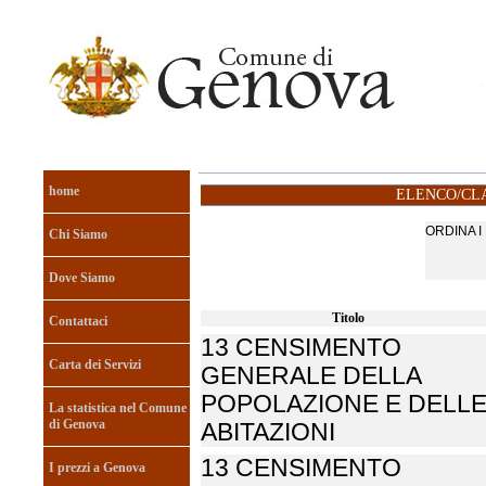
home
ELENCO/CLA
ORDINA 
Chi Siamo
Dove Siamo
Titolo
Contattaci
13 CENSIMENTO
Carta dei Servizi
GENERALE DELLA
POPOLAZIONE E DELL
La statistica nel Comune
di Genova
ABITAZIONI
13 CENSIMENTO
I prezzi a Genova