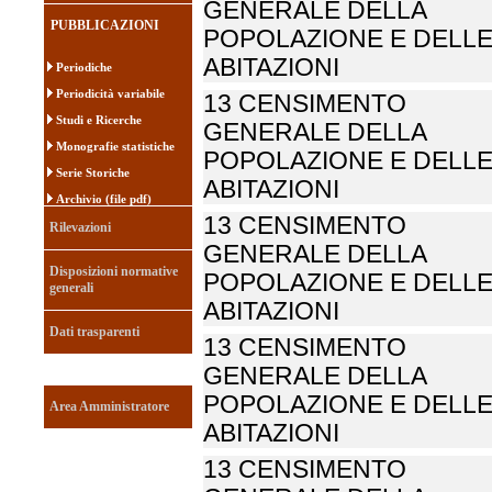
GENERALE DELLA
PUBBLICAZIONI
POPOLAZIONE E DELL
ABITAZIONI
Periodiche
Periodicità variabile
13 CENSIMENTO
Studi e Ricerche
GENERALE DELLA
Monografie statistiche
POPOLAZIONE E DELL
Serie Storiche
ABITAZIONI
Archivio (file pdf)
13 CENSIMENTO
Rilevazioni
GENERALE DELLA
Disposizioni normative
POPOLAZIONE E DELL
generali
ABITAZIONI
Dati trasparenti
13 CENSIMENTO
GENERALE DELLA
POPOLAZIONE E DELL
Area Amministratore
ABITAZIONI
13 CENSIMENTO