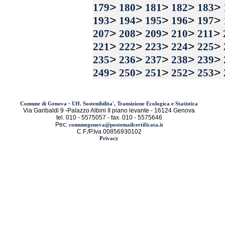
>
>
>
>
>
179
180
181
182
183
>
>
>
>
>
193
194
195
196
197
>
>
>
>
>
207
208
209
210
211
>
>
>
>
>
221
222
223
224
225
>
>
>
>
>
235
236
237
238
239
>
>
>
>
>
249
250
251
252
253
-
Comune di Genova
Uff. Sostenibilita', Transizione Ecologica e Statistica
Via Garibaldi 9 -Palazzo Albini II piano levante - 16124 Genova
tel. 010 - 5575057 - fax. 010 - 5575646
Pec:
comunegenova@postemailcertificata.it
C.F./P.Iva 00856930102
Privacy