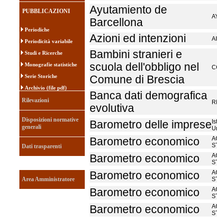
Ayutamiento de
PUBBLICAZIONI
A
Barcellona
Periodiche
Azioni ed intenzioni
A
Periodicità variabile
Bambini stranieri e
Studi e Ricerche
scuola dell'obbligo nel
Monografie statistiche
C
Serie Storiche
Comune di Brescia
Archivio (file pdf)
Banca dati demografica
Rilevazioni
R
evolutiva
Disposizioni normative
Is
Barometro delle imprese
generali
U
A
Barometro economico
S
Dati trasparenti
A
Barometro economico
S
A
Barometro economico
Area Amministratore
S
A
Barometro economico
S
A
Barometro economico
S