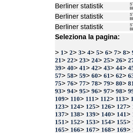
S
Berliner statistik
B
S
Berliner statistik
B
S
Berliner statistik
B
Seleziona la pagina:
>
>
>
>
>
>
>
>
>
1
2
3
4
5
6
7
8
>
>
>
>
>
>
21
22
23
24
25
26
2
>
>
>
>
>
>
39
40
41
42
43
44
4
>
>
>
>
>
>
57
58
59
60
61
62
6
>
>
>
>
>
>
75
76
77
78
79
80
8
>
>
>
>
>
>
93
94
95
96
97
98
9
>
>
>
>
>
109
110
111
112
113
>
>
>
>
>
123
124
125
126
127
>
>
>
>
>
137
138
139
140
141
>
>
>
>
>
151
152
153
154
155
>
>
>
>
>
165
166
167
168
169