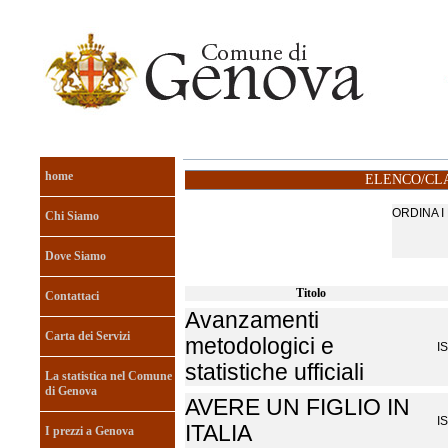
home
ELENCO/CLA
ORDINA 
Chi Siamo
Dove Siamo
Titolo
Contattaci
Avanzamenti
Carta dei Servizi
metodologici e
I
statistiche ufficiali
La statistica nel Comune
di Genova
AVERE UN FIGLIO IN
I
ITALIA
I prezzi a Genova