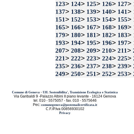
>
>
>
>
>
123
124
125
126
127
>
>
>
>
>
137
138
139
140
141
>
>
>
>
>
151
152
153
154
155
>
>
>
>
>
165
166
167
168
169
>
>
>
>
>
179
180
181
182
183
>
>
>
>
>
193
194
195
196
197
>
>
>
>
>
207
208
209
210
211
>
>
>
>
>
221
222
223
224
225
>
>
>
>
>
235
236
237
238
239
>
>
>
>
>
249
250
251
252
253
-
Comune di Genova
Uff. Sostenibilita', Transizione Ecologica e Statistica
Via Garibaldi 9 -Palazzo Albini II piano levante - 16124 Genova
tel. 010 - 5575057 - fax. 010 - 5575646
Pec:
comunegenova@postemailcertificata.it
C.F./P.Iva 00856930102
Privacy