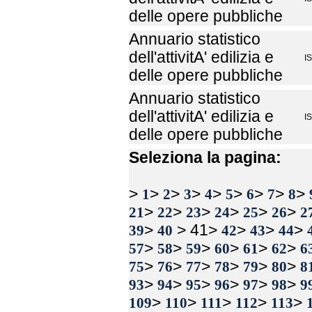
delle opere pubbliche
Annuario statistico
dell'attivitA' edilizia e
I
delle opere pubbliche
Annuario statistico
dell'attivitA' edilizia e
I
delle opere pubbliche
Seleziona la pagina:
>
>
>
>
>
>
>
>
>
1
2
3
4
5
6
7
8
>
>
>
>
>
>
21
22
23
24
25
26
2
>
> 41>
>
>
>
39
40
42
43
44
>
>
>
>
>
>
57
58
59
60
61
62
6
>
>
>
>
>
>
75
76
77
78
79
80
8
>
>
>
>
>
>
93
94
95
96
97
98
9
>
>
>
>
>
109
110
111
112
113