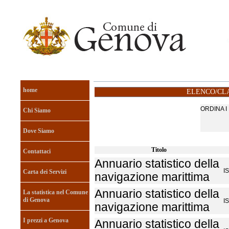
home
ELENCO/CLA
ORDINA 
Chi Siamo
Dove Siamo
Titolo
Contattaci
Annuario statistico della
I
Carta dei Servizi
navigazione marittima
Annuario statistico della
La statistica nel Comune
di Genova
I
navigazione marittima
I prezzi a Genova
Annuario statistico della