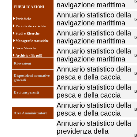
I
navigazione marittima
PUBBLICAZIONI
Annuario statistico della
Periodiche
I
navigazione marittima
Periodicità variabile
Annuario statistico della
Studi e Ricerche
I
navigazione marittima
Monografie statistiche
Serie Storiche
Annuario statistico della
I
Archivio (file pdf)
navigazione marittima
Rilevazioni
Annuario statistico della
I
Disposizioni normative
pesca e della caccia
generali
Annuario statistico della
I
Dati trasparenti
pesca e della caccia
Annuario statistico della
I
pesca e della caccia
Area Amministratore
Annuario statistico della
previdenza della
I