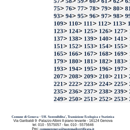
>
>
>
>
>
>
57
58
59
60
61
62
6
>
>
>
>
>
>
75
76
77
78
79
80
8
>
>
>
>
>
>
93
94
95
96
97
98
9
>
>
>
>
>
109
110
111
112
113
>
>
>
>
>
123
124
125
126
127
>
>
>
>
>
137
138
139
140
141
>
>
>
>
>
151
152
153
154
155
>
>
>
>
>
165
166
167
168
169
>
>
>
>
>
179
180
181
182
183
>
>
>
>
>
193
194
195
196
197
>
>
>
>
>
207
208
209
210
211
>
>
>
>
>
221
222
223
224
225
>
>
>
>
>
235
236
237
238
239
>
>
>
>
>
249
250
251
252
253
-
Comune di Genova
Uff. Sostenibilita', Transizione Ecologica e Statistica
Via Garibaldi 9 -Palazzo Albini II piano levante - 16124 Genova
tel. 010 - 5575057 - fax. 010 - 5575646
Pec:
comunegenova@postemailcertificata.it