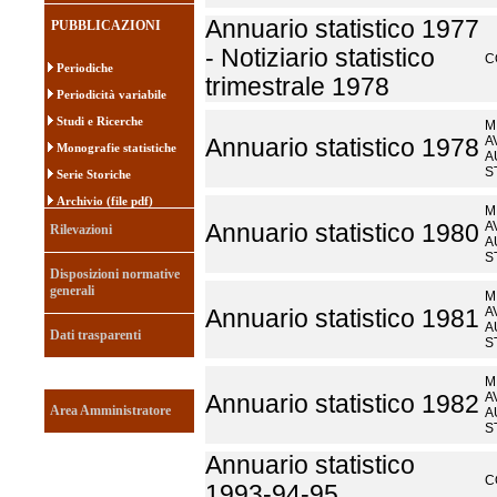
Annuario statistico 1977
PUBBLICAZIONI
- Notiziario statistico
C
Periodiche
trimestrale 1978
Periodicità variabile
Studi e Ricerche
M
A
Annuario statistico 1978
Monografie statistiche
A
S
Serie Storiche
Archivio (file pdf)
M
A
Annuario statistico 1980
Rilevazioni
A
S
Disposizioni normative
generali
M
A
Annuario statistico 1981
A
Dati trasparenti
S
M
A
Annuario statistico 1982
Area Amministratore
A
S
Annuario statistico
C
1993-94-95