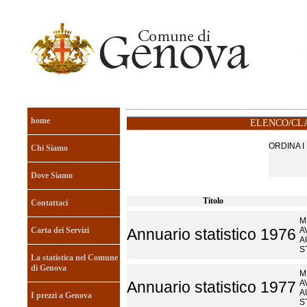
home
ELENCO/CLA
ORDINA 
Chi Siamo
Dove Siamo
Titolo
Contattaci
M
Carta dei Servizi
A
Annuario statistico 1976
A
S
La statistica nel Comune
di Genova
M
A
Annuario statistico 1977
A
I prezzi a Genova
S