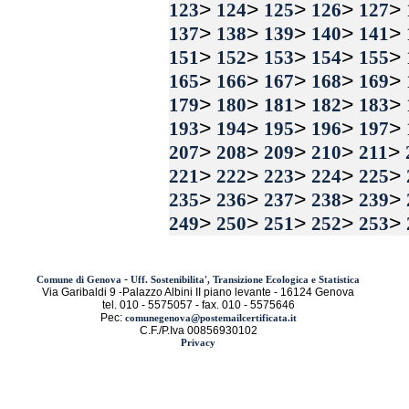
>
>
>
>
>
123
124
125
126
127
>
>
>
>
>
137
138
139
140
141
>
>
>
>
>
151
152
153
154
155
>
>
>
>
>
165
166
167
168
169
>
>
>
>
>
179
180
181
182
183
>
>
>
>
>
193
194
195
196
197
>
>
>
>
>
207
208
209
210
211
>
>
>
>
>
221
222
223
224
225
>
>
>
>
>
235
236
237
238
239
>
>
>
>
>
249
250
251
252
253
-
Comune di Genova
Uff. Sostenibilita', Transizione Ecologica e Statistica
Via Garibaldi 9 -Palazzo Albini II piano levante - 16124 Genova
tel. 010 - 5575057 - fax. 010 - 5575646
Pec:
comunegenova@postemailcertificata.it
C.F./P.Iva 00856930102
Privacy