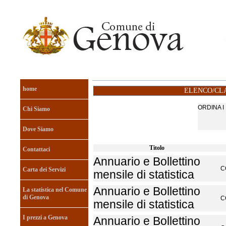
home
ELENCO/CLA
ORDINA 
Chi Siamo
Dove Siamo
Titolo
Contattaci
Annuario e Bollettino
C
Carta dei Servizi
mensile di statistica
Annuario e Bollettino
La statistica nel Comune
di Genova
C
mensile di statistica
I prezzi a Genova
Annuario e Bollettino