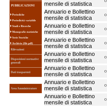
C
mensile di statistica
PUBBLICAZIONI
Annuario e Bollettino
Periodiche
C
mensile di statistica
Periodicità variabile
Annuario e Bollettino
Studi e Ricerche
C
mensile di statistica
Monografie statistiche
Serie Storiche
Annuario e Bollettino
C
Archivio (file pdf)
mensile di statistica
Rilevazioni
Annuario e Bollettino
C
Disposizioni normative
mensile di statistica
generali
Annuario e Bollettino
C
Dati trasparenti
mensile di statistica
Annuario e Bollettino
C
mensile di statistica
Area Amministratore
Annuario e Bollettino
C
mensile di statistica