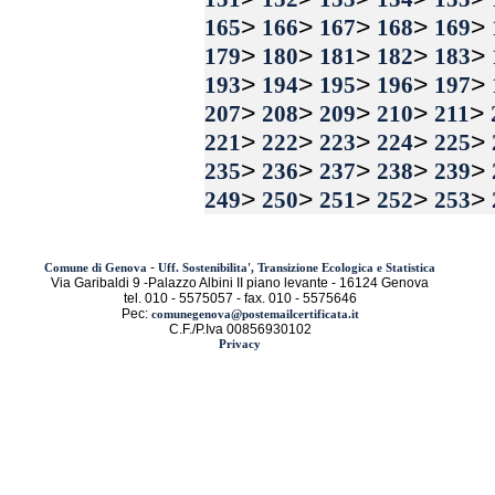
>
>
>
>
>
165
166
167
168
169
>
>
>
>
>
179
180
181
182
183
>
>
>
>
>
193
194
195
196
197
>
>
>
>
>
207
208
209
210
211
>
>
>
>
>
221
222
223
224
225
>
>
>
>
>
235
236
237
238
239
>
>
>
>
>
249
250
251
252
253
-
Comune di Genova
Uff. Sostenibilita', Transizione Ecologica e Statistica
Via Garibaldi 9 -Palazzo Albini II piano levante - 16124 Genova
tel. 010 - 5575057 - fax. 010 - 5575646
Pec:
comunegenova@postemailcertificata.it
C.F./P.Iva 00856930102
Privacy