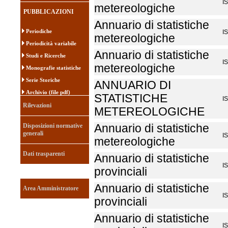
I
metereologiche
PUBBLICAZIONI
Annuario di statistiche
Periodiche
I
metereologiche
Periodicità variabile
Annuario di statistiche
Studi e Ricerche
I
metereologiche
Monografie statistiche
Serie Storiche
ANNUARIO DI
Archivio (file pdf)
STATISTICHE
I
Rilevazioni
METEREOLOGICHE
Disposizioni normative
Annuario di statistiche
generali
I
metereologiche
Dati trasparenti
Annuario di statistiche
I
provinciali
Annuario di statistiche
Area Amministratore
I
provinciali
Annuario di statistiche
I