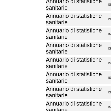
Annuario di statistiche
I
sanitarie
Annuario di statistiche
I
sanitarie
Annuario di statistiche
I
sanitarie
Annuario di statistiche
I
sanitarie
Annuario di statistiche
I
sanitarie
Annuario di statistiche
I
sanitarie
Annuario di statistiche
I
sanitarie
Annuario di statistiche
I
sanitarie