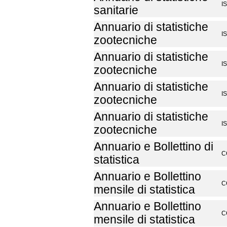
I
sanitarie
Annuario di statistiche
I
zootecniche
Annuario di statistiche
I
zootecniche
Annuario di statistiche
I
zootecniche
Annuario di statistiche
I
zootecniche
Annuario e Bollettino di
C
statistica
Annuario e Bollettino
C
mensile di statistica
Annuario e Bollettino
C
mensile di statistica