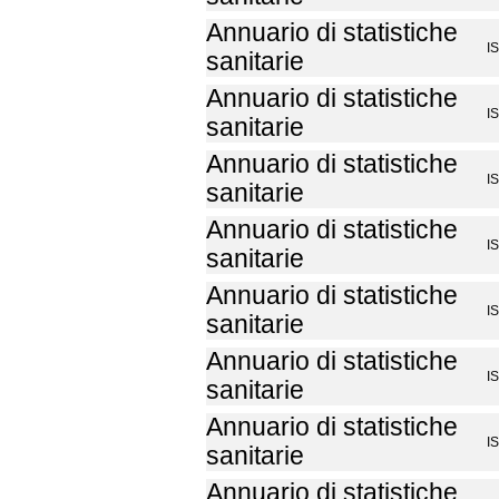
Annuario di statistiche
I
sanitarie
Annuario di statistiche
I
sanitarie
Annuario di statistiche
I
sanitarie
Annuario di statistiche
I
sanitarie
Annuario di statistiche
I
sanitarie
Annuario di statistiche
I
sanitarie
Annuario di statistiche
I
sanitarie
Annuario di statistiche