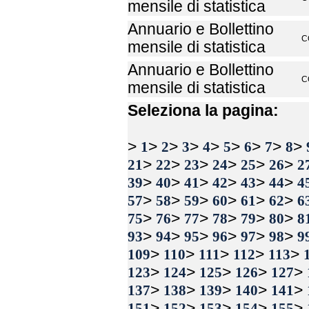
mensile di statistica
Annuario e Bollettino
C
mensile di statistica
Annuario e Bollettino
C
mensile di statistica
Seleziona la pagina:
>
>
>
>
>
>
>
>
>
1
2
3
4
5
6
7
8
>
>
>
>
>
>
21
22
23
24
25
26
2
>
>
>
>
>
>
39
40
41
42
43
44
4
>
>
>
>
>
>
57
58
59
60
61
62
6
>
>
>
>
>
>
75
76
77
78
79
80
8
>
>
>
>
>
>
93
94
95
96
97
98
9
>
>
>
>
>
109
110
111
112
113
>
>
>
>
>
123
124
125
126
127
>
>
>
>
>
137
138
139
140
141
>
>
>
>
>
151
152
153
154
155