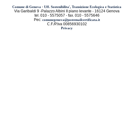
-
Comune di Genova
Uff. Sostenibilita', Transizione Ecologica e Statistica
Via Garibaldi 9 -Palazzo Albini II piano levante - 16124 Genova
tel. 010 - 5575057 - fax. 010 - 5575646
Pec:
comunegenova@postemailcertificata.it
C.F./P.Iva 00856930102
Privacy