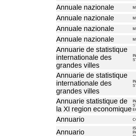
Annuale nazionale
M
Annuale nazionale
M
Annuale nazionale
M
Annuale nazionale
M
Annuarie de statistique
I
internationale des
S
grandes villes
Annuarie de statistique
I
internationale des
S
grandes villes
Annuarie statistique de
I
S
la XI region economique
E
Annuario
C
I
Annuario
P