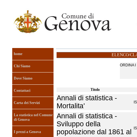
home
ELENCO/CLA
ORDINA 
Chi Siamo
Dove Siamo
Titolo
Contattaci
Annali di statistica -
I
Carta dei Servizi
Mortalita'
Annali di statistica -
La statistica nel Comune
di Genova
Sviluppo della
I
popolazione dal 1861 al
I prezzi a Genova