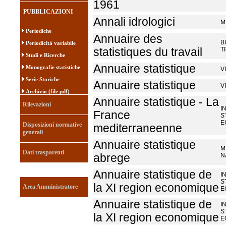
1961
PUBBLICAZIONI
Annali idrologici
M
Periodiche
Annuaire des
B
Periodicità variabile
statistiques du travail
T
Studi e Ricerche
Annuaire statistique
Monografie statistiche
V
Serie Storiche
Annuaire statistique
V
Archivio (file pdf)
Annuaire statistique - La
Rilevazioni
I
France
S
E
Disposizioni normative
mediterraneenne
generali
Annuaire statistique
M
Dati trasparenti
abrege
N
Annuaire statistique de
I
S
la XI region economique
Area Amministratore
E
Annuaire statistique de
I
S
la XI region economique
E