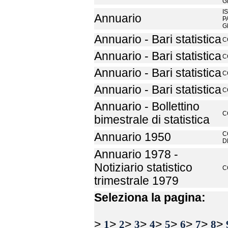
G
I
Annuario
P
G
Annuario - Bari statistica
C
Annuario - Bari statistica
C
Annuario - Bari statistica
C
Annuario - Bari statistica
C
Annuario - Bollettino
C
bimestrale di statistica
C
Annuario 1950
D
Annuario 1978 -
Notiziario statistico
C
trimestrale 1979
Seleziona la pagina:
>
>
>
>
>
>
>
>
>
1
2
3
4
5
6
7
8