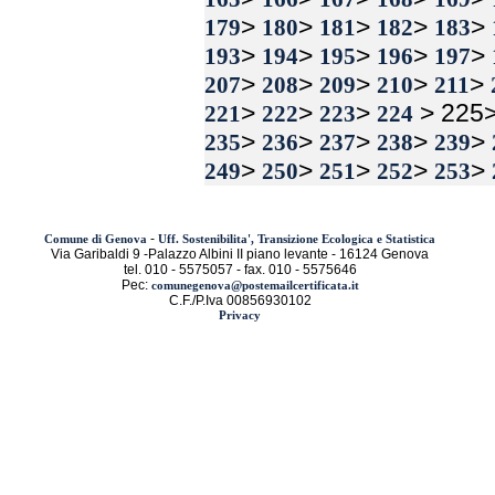
>
>
>
>
>
179
180
181
182
183
>
>
>
>
>
193
194
195
196
197
>
>
>
>
>
207
208
209
210
211
>
>
>
> 225
221
222
223
224
>
>
>
>
>
235
236
237
238
239
>
>
>
>
>
249
250
251
252
253
-
Comune di Genova
Uff. Sostenibilita', Transizione Ecologica e Statistica
Via Garibaldi 9 -Palazzo Albini II piano levante - 16124 Genova
tel. 010 - 5575057 - fax. 010 - 5575646
Pec:
comunegenova@postemailcertificata.it
C.F./P.Iva 00856930102
Privacy