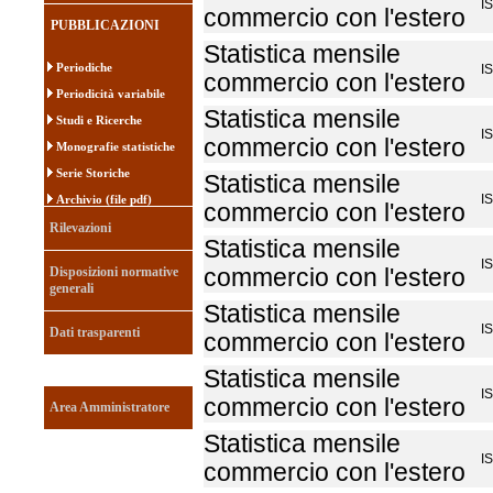
I
commercio con l'estero
PUBBLICAZIONI
Statistica mensile
Periodiche
I
commercio con l'estero
Periodicità variabile
Statistica mensile
Studi e Ricerche
I
commercio con l'estero
Monografie statistiche
Serie Storiche
Statistica mensile
I
Archivio (file pdf)
commercio con l'estero
Rilevazioni
Statistica mensile
I
Disposizioni normative
commercio con l'estero
generali
Statistica mensile
I
Dati trasparenti
commercio con l'estero
Statistica mensile
I
commercio con l'estero
Area Amministratore
Statistica mensile
I
commercio con l'estero