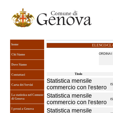
home
ELENCO/CLA
ORDINA 
Chi Siamo
Dove Siamo
Titolo
Contattaci
Statistica mensile
I
Carta dei Servizi
commercio con l'estero
Statistica mensile
La statistica nel Comune
di Genova
I
commercio con l'estero
I prezzi a Genova
Statistica mensile