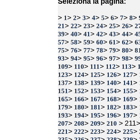
Seleziona la pagina:
>
>
>
>
>
>
>
>
>
1
2
3
4
5
6
7
8
>
>
>
>
>
>
21
22
23
24
25
26
2
>
>
>
>
>
>
39
40
41
42
43
44
4
>
>
>
>
>
>
57
58
59
60
61
62
6
>
>
>
>
>
>
75
76
77
78
79
80
8
>
>
>
>
>
>
93
94
95
96
97
98
9
>
>
>
>
>
109
110
111
112
113
>
>
>
>
>
123
124
125
126
127
>
>
>
>
>
137
138
139
140
141
>
>
>
>
>
151
152
153
154
155
>
>
>
>
>
165
166
167
168
169
>
>
>
>
>
179
180
181
182
183
>
>
>
>
>
193
194
195
196
197
>
>
>
> 211
207
208
209
210
>
>
>
>
>
221
222
223
224
225
>
>
>
>
>
235
236
237
238
239