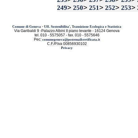
>
>
>
>
>
249
250
251
252
253
-
Comune di Genova
Uff. Sostenibilita', Transizione Ecologica e Statistica
Via Garibaldi 9 -Palazzo Albini II piano levante - 16124 Genova
tel. 010 - 5575057 - fax. 010 - 5575646
Pec:
comunegenova@postemailcertificata.it
C.F./P.Iva 00856930102
Privacy