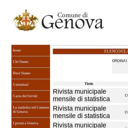
home
ELENCO/CLA
ORDINA 
Chi Siamo
Dove Siamo
Titolo
Contattaci
Rivista municipale
C
Carta dei Servizi
mensile di statistica
Rivista municipale
La statistica nel Comune
di Genova
C
mensile di statistica
I prezzi a Genova
Rivista municipale