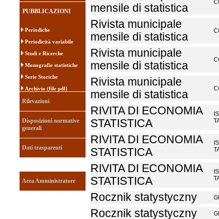
C
mensile di statistica
PUBBLICAZIONI
Rivista municipale
Periodiche
C
mensile di statistica
Periodicità variabile
Rivista municipale
Studi e Ricerche
C
mensile di statistica
Monografie statistiche
Serie Storiche
Rivista municipale
C
Archivio (file pdf)
mensile di statistica
Rilevazioni
RIVITA DI ECONOMIA
I
Disposizioni normative
STATISTICA
T
generali
RIVITA DI ECONOMIA
I
Dati trasparenti
STATISTICA
T
RIVITA DI ECONOMIA
I
STATISTICA
T
Area Amministratore
Rocznik statystyczny
G
Rocznik statystyczny
G