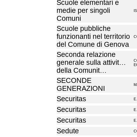
Scuole elementari e
medie per singoli
I
Comuni
Scuole pubbliche
funzionanti nel territorio
C
del Comune di Genova
Seconda relazione
C
generale sulla attivit…
E
della Comunit…
SECONDE
M
GENERAZIONI
Securitas
E.
Securitas
E.
Securitas
E.
Sedute
C